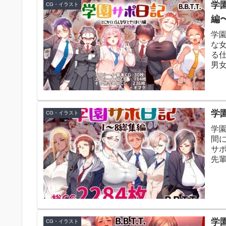
学
CG・イラスト
編〜 
学
な
る
男
たま
学園
CG・イラスト
学
間
サ
先
束を
学
CG・イラスト