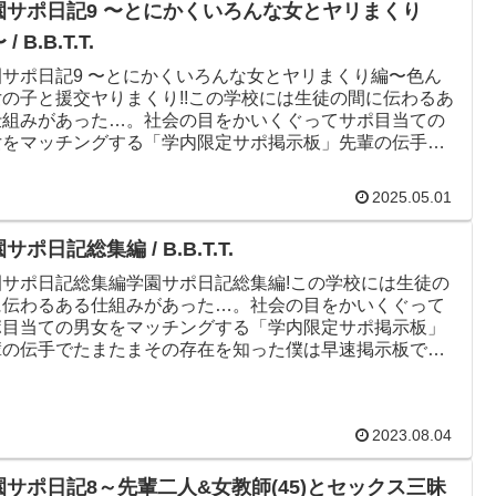
園サポ日記9 〜とにかくいろんな女とヤリまくり
/ B.B.T.T.
園サポ日記9 〜とにかくいろんな女とヤリまくり編〜色ん
女の子と援交ヤりまくり!!この学校には生徒の間に伝わるあ
仕組みがあった…。社会の目をかいくぐってサポ目当ての
女をマッチングする「学内限定サポ掲示板」先輩の伝手で
たまその存在を...
2025.05.01
サポ日記総集編 / B.B.T.T.
園サポ日記総集編学園サポ日記総集編!この学校には生徒の
に伝わるある仕組みがあった…。社会の目をかいくぐって
ポ目当ての男女をマッチングする「学内限定サポ掲示板」
輩の伝手でたまたまその存在を知った僕は早速掲示板で約
取り付け、待ち合わ...
2023.08.04
園サポ日記8～先輩二人&女教師(45)とセックス三昧