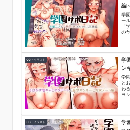
編～ 
学園
ール
「
の
で45
学
CG・イラスト
ンキ
学
と
わ
ヨ
の練
学
CG・イラスト