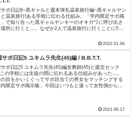
.T.T.
園サポ日記6~黒ギャルと週末弾丸温泉旅行編~黒ギャルヤン
ーと温泉旅行!ある学校に伝わる仕組み、「学内限定サポ掲
板」で知り合った黒ギャルヤンキーのオキガワに呼び出さ
た場所に行くと…。なぜか2人で温泉旅行に行くことに!!随
安くなった...
2022.01.06
サポ日記5 ユキムラ先生(45)編 / B.B.T.T.
サポ日記5 ユキムラ先生(45)編女教師(45)と援交セック
!?この学校には生徒の間に伝わるある仕組みがあった…。
会の目をかいくぐってサポ目当ての男女をマッチングする
学内限定サポ掲示板」今回はいつもと違って女性側から呼
しを受け...
2021.06.17