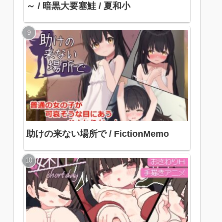
～ / 暗黒大要塞鮭 / 夏和小
助けの来ない場所で / FictionMemo