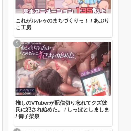
これがルルゥのまちづくりっ！ / あぷり
こ工房
推しのVTuberが配信切り忘れてクズ彼
氏に犯され始めた。 / しっぽとしましま
/ 御子柴泉