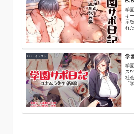
B.B
学
キ
示
れ
分気
学園
CG・イラスト
学園
ス
社
「
び出