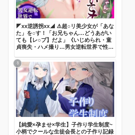
◤xx逆誘拐xx◢ ⚠️超○リ美少女が「あな
た」を○す！「お兄ちゃん…どうあがい
ても【レ○プ】だよ」《いじめられ・童
貞喪失・ハメ撮り…男女逆転世界で性犯
罪被害者に》 ありすほすぴたる / 奏手七
色
【純愛×孕ませ×学生】子作り学生制度~
小柄でクールな生徒会長との子作り記録