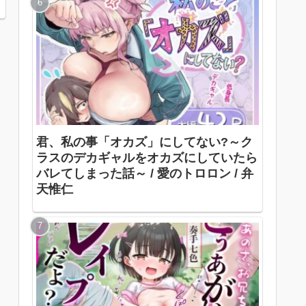
君、私の事「オカズ」にしてない?～ク
ラスのデカギャルをオカズにしていたら
バレてしまった話～ / 愛のトロロン / 弁
天惟仁