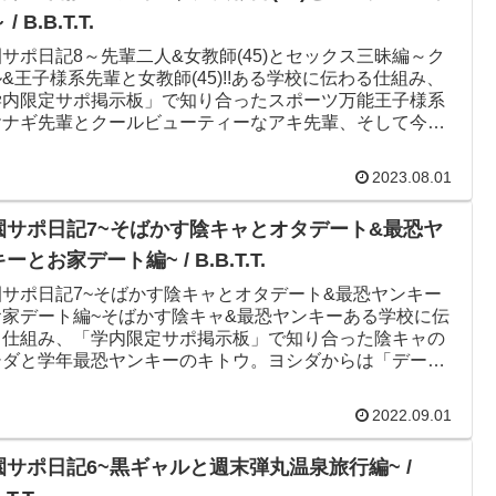
/ B.B.T.T.
サポ日記8～先輩二人&女教師(45)とセックス三昧編～ク
&王子様系先輩と女教師(45)!!ある学校に伝わる仕組み、
学内限定サポ掲示板」で知り合ったスポーツ万能王子様系
ヤナギ先輩とクールビューティーなアキ先輩、そして今年
歳の...
2023.08.01
園サポ日記7~そばかす陰キャとオタデート&最恐ヤ
ーとお家デート編~ / B.B.T.T.
園サポ日記7~そばかす陰キャとオタデート&最恐ヤンキー
お家デート編~そばかす陰キャ&最恐ヤンキーある学校に伝
る仕組み、「学内限定サポ掲示板」で知り合った陰キャの
シダと学年最恐ヤンキーのキトウ。ヨシダからは「デート
習がしたい」、キ...
2022.09.01
園サポ日記6~黒ギャルと週末弾丸温泉旅行編~ /