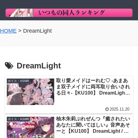
HOME
>
DreamLight
DreamLight
取り愛メイドはーれむ♡ -あまあ
ボイス・ASMR
ま双子メイドに両耳取り合いされ
る日々-【KU100】 DreamLight /
柚木朱莉
2025.11.20
柚木朱莉ぷれぜんつ『癒されたい
ボイス・ASMR
あなたに聞いてほしい』音声あそ
ーと【KU100】 DreamLight / 柚
木朱莉