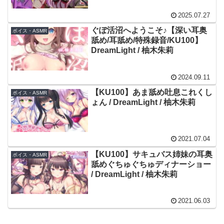
2025.07.27
ぐぽ活沼へようこそ♪【深い耳奥
ボイス・ASMR
舐め/耳舐め/特殊録音/KU100】
DreamLight / 柚木朱莉
2024.09.11
【KU100】あま舐め吐息これくし
ボイス・ASMR
ょん / DreamLight / 柚木朱莉
2021.07.04
【KU100】サキュバス姉妹の耳奥
ボイス・ASMR
舐めぐちゅぐちゅディナーショー
/ DreamLight / 柚木朱莉
2021.06.03