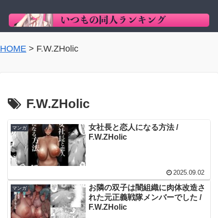
HOME
>
F.W.ZHolic
F.W.ZHolic
女社長と恋人になる方法 /
マンガ
F.W.ZHolic
2025.09.02
お隣の双子は闇組織に肉体改造さ
マンガ
れた元正義戦隊メンバーでした /
F.W.ZHolic