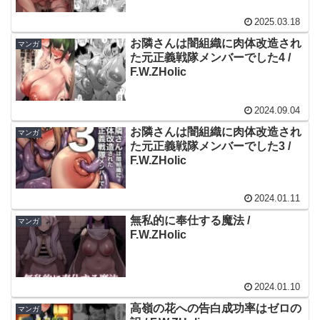
2025.03.18
お隣さんは闇組織に肉体改造され
マンガ
た元正義戦隊メンバーでした4 /
F.W.ZHolic
2024.09.04
お隣さんは闇組織に肉体改造され
マンガ
た元正義戦隊メンバーでした3 /
F.W.ZHolic
2024.01.11
無私的に奉仕する魔法 /
マンガ
F.W.ZHolic
2024.01.10
高嶺の花への告白成功率はゼロの
マンガ