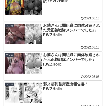
訳 / F.W.ZHolic
2023.08.16
お隣さんは闇組織に肉体改造され
マンガ
た元正義戦隊メンバーでした2 /
F.W.ZHolic
2022.08.13
お隣さんは闇組織に肉体改造され
マンガ
た元正義戦隊メンバーでした /
F.W.ZHolic
2022.05.06
邪ヌ超乳苗床產出報告書 /
マンガ
F.W.ZHolic