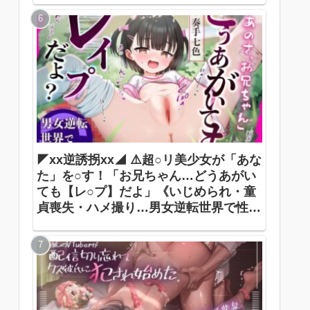
◤xx逆誘拐xx◢ ⚠️超○リ美少女が「あな
た」を○す！「お兄ちゃん…どうあがい
ても【レ○プ】だよ」《いじめられ・童
貞喪失・ハメ撮り…男女逆転世界で性犯
罪被害者に》 ありすほすぴたる / 奏手七
色