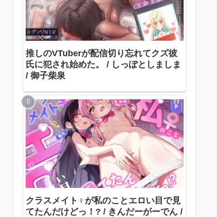
推しのVTuberが配信切り忘れてクズ彼
氏に犯され始めた。 / しっぽとしましま
/ 御子柴泉
クラスメイト♀が私のことエロい目で見
てたんだけどっ！? / きんだーがーでん /