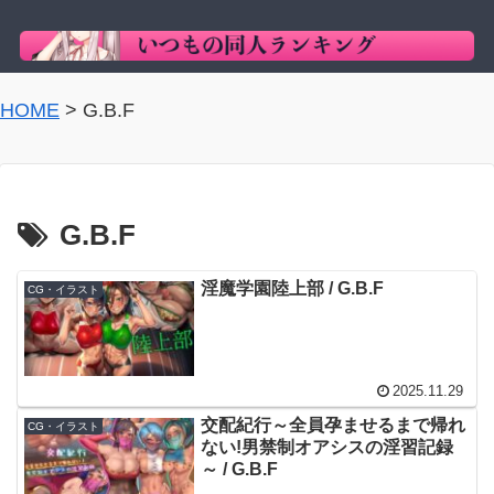
HOME
>
G.B.F
G.B.F
淫魔学園陸上部 / G.B.F
CG・イラスト
2025.11.29
交配紀行～全員孕ませるまで帰れ
CG・イラスト
ない!男禁制オアシスの淫習記録
～ / G.B.F