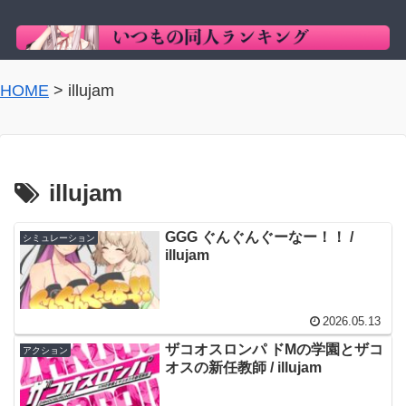
HOME
>
illujam
illujam
GGG ぐんぐんぐーなー！！ /
シミュレーション
illujam
2026.05.13
ザコオスロンパ ドMの学園とザコ
アクション
オスの新任教師 / illujam