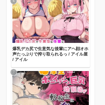
爆乳デカ尻で生意気な後輩にアヘ顔オホ
声たっぷりで搾り取られるっ / アイル屋
/ アイル