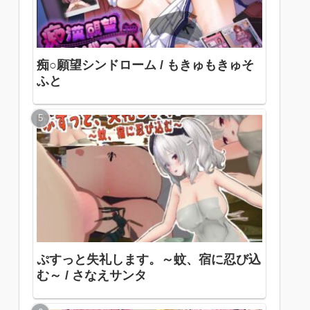
痴○願望シンドローム / もきゅもきゅそ
ふと
ぷすっと失礼します。～蚊、宿に忍び込
む～ / さなえサンタ