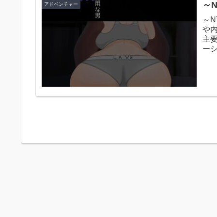
～N
アドベンチャー
～
や
主
ー
また