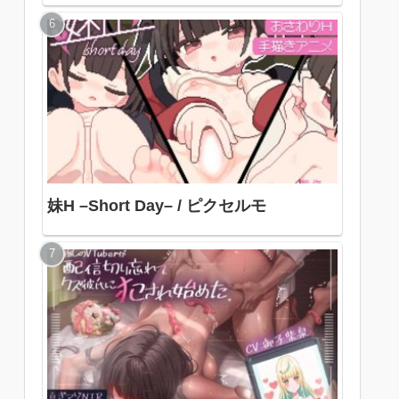
妹H –Short Day– / ピクセルモ