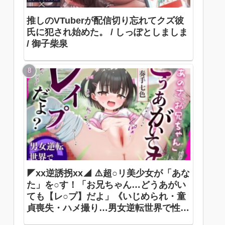
推しのVTuberが配信切り忘れてクズ彼
氏に犯され始めた。 / しっぽとしましま
/ 御子柴泉
◤xx逆誘拐xx◢ ⚠️超○リ美少女が「あな
た」を○す！「お兄ちゃん…どうあがい
ても【レ○プ】だよ」《いじめられ・童
貞喪失・ハメ撮り…男女逆転世界で性犯
罪被害者に》 ありすほすぴたる / 奏手七