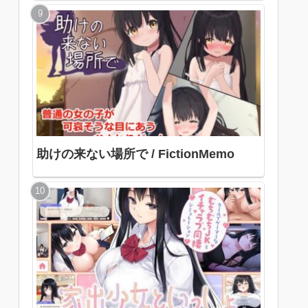
色
助けの来ない場所で / FictionMemo