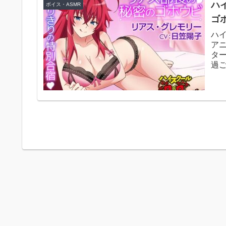
ハイ
ボイス・ASMR
ゴホ
ハイ
アニ
タ
過
褒...