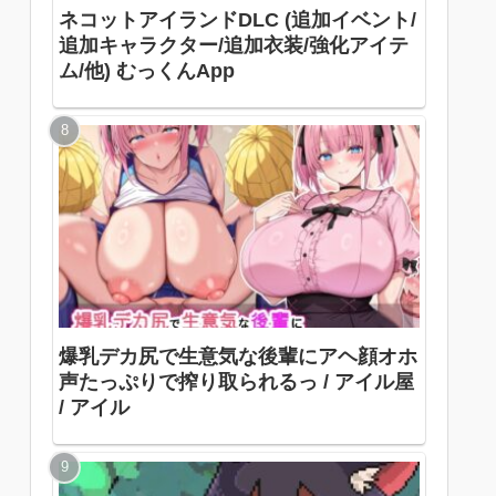
ネコットアイランドDLC (追加イベント/
追加キャラクター/追加衣装/強化アイテ
ム/他) むっくんApp
爆乳デカ尻で生意気な後輩にアヘ顔オホ
声たっぷりで搾り取られるっ / アイル屋
/ アイル