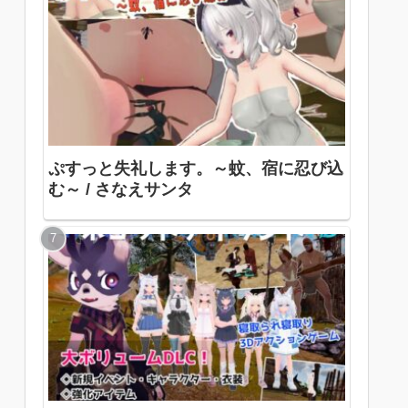
ぷすっと失礼します。～蚊、宿に忍び込
む～ / さなえサンタ