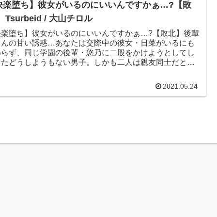
快楽堕ち】彼女がいるのにいいんですかぁ…?【敗
 Tsurbeid / 大山チロル
快楽堕ち】彼女がいるのにいいんですかぁ…?【敗北】後輩
ゃんの甘い誘惑…あなたは交際中の彼女・日菜がいるにも
わらず、同じ学園の後輩・悠乃に二股をかけようとしてし
ったどうしようもない男子。しかも二人は親友同士だとい
だからもう大変。弱...
2021.05.24