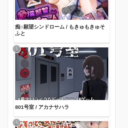
痴○願望シンドローム / もきゅもきゅそ
ふと
801号室 / アカナサハラ