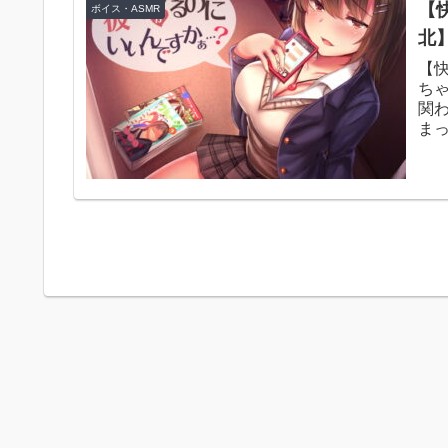
【
ボイス・ASMR
北】
【
ち
関
ま
うの