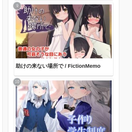
色
助けの来ない場所で / FictionMemo