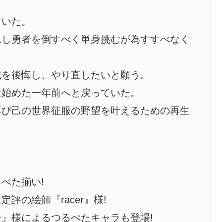
ていた。
れし勇者を倒すべく単身挑むが為すすべなく
戦を後悔し、やり直したいと願う。
は始めた一年前へと戻っていた。
再び己の世界征服の野望を叶えるための再生
ぺた揃い!
評の絵師『racer』様!
』様によるつるぺたキャラも登場!