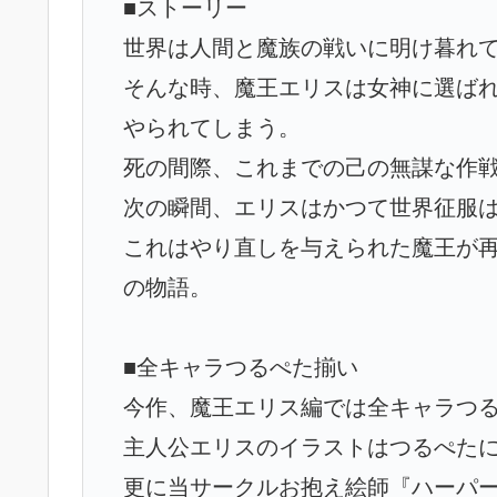
■ストーリー
世界は人間と魔族の戦いに明け暮れ
そんな時、魔王エリスは女神に選ば
やられてしまう。
死の間際、これまでの己の無謀な作
次の瞬間、エリスはかつて世界征服
これはやり直しを与えられた魔王が
の物語。
■全キャラつるぺた揃い
今作、魔王エリス編では全キャラつる
主人公エリスのイラストはつるぺたに定
更に当サークルお抱え絵師『ハーパー