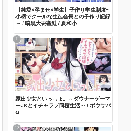
【純愛×孕ませ×学生】子作り学生制度~
小柄でクールな生徒会長との子作り記録
～ / 暗黒大要塞鮭 / 夏和小
家出少女といっしょ。～ダウナーゲーマ
ーJKとイチャラブ同棲生活～ / ボウサバ
G