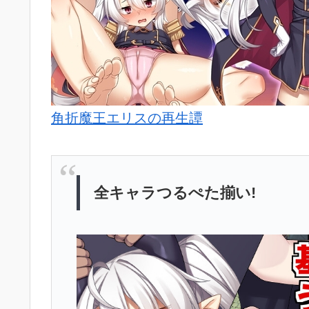
角折魔王エリスの再生譚
全キャラつるぺた揃い!