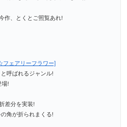
今作、とくとご照覧あれ!
と呼ばれるジャンル!
場!
折差分を実装!
の角が折られまくる!