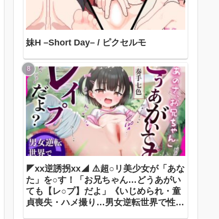
妹H –Short Day– / ピクセルモ
◤xx逆誘拐xx◢ ⚠️超○リ美少女が「あな
た」を○す！「お兄ちゃん…どうあがい
ても【レ○プ】だよ」《いじめられ・童
貞喪失・ハメ撮り…男女逆転世界で性犯
罪被害者に》 ありすほすぴたる / 奏手七