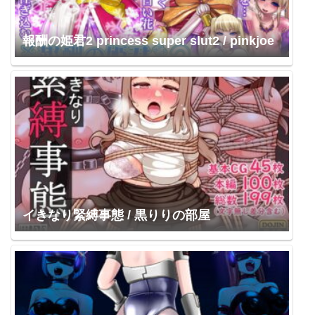
報酬の姫君2 princess super slut2 / pinkjoe
イきなり緊縛事態 / 黒りりの部屋