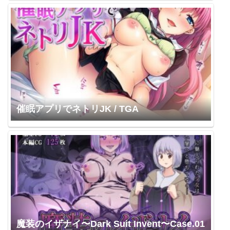
催眠アプリでネトリJK / TGA
魔装のイザナイ〜Dark Suit Invent〜Case.01