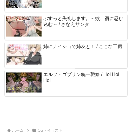
ぷすっと失礼します。～蚊、宿に忍び
込む～ / さなえサンタ
姉にナイショで姉友と！ / ここな工房
エルフ・ゴブリン統一戦線 / Hoi Hoi
Hoi
ホーム
CG・イラスト