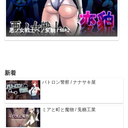
悪ノ女戦士ヘノ変貌 / M×2
新着
パトロン警察 / ナナサキ屋
ミアと町と魔物 / 兎糖工業