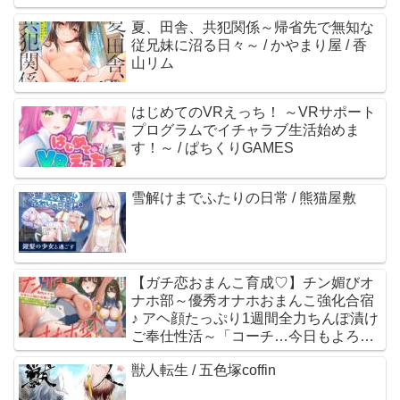
夏、田舎、共犯関係～帰省先で無知な
従兄妹に沼る日々～ / かやまり屋 / 香
山リム
はじめてのVRえっち！ ～VRサポート
プログラムでイチャラブ生活始めま
す！～ / ぱちくりGAMES
雪解けまでふたりの日常 / 熊猫屋敷
【ガチ恋おまんこ育成♡】チン媚びオ
ナホ部～優秀オナホおまんこ強化合宿
♪ アヘ顔たっぷり1週間全力ちんぽ漬け
ご奉仕性活～「コーチ…今日もよろし
くお願いします…♡」 / 裏垢スタジオ /
獣人転生 / 五色塚coffin
涼花みなせ