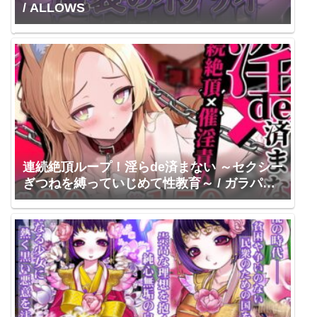
/ ALLOWS
連続絶頂ループ！淫らde済まない ～セクシー
ぎつねを縛っていじめて性教育～ / ガラパコ
スねこさん