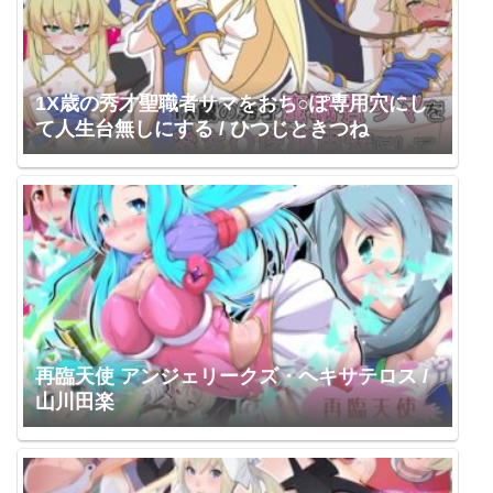
1X歳の秀才聖職者サマをおち○ぽ専用穴にし
て人生台無しにする / ひつじときつね
再臨天使 アンジェリークズ・ヘキサテロス /
山川田楽