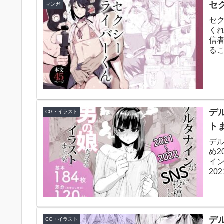
セク
マンガ
セ
く
信
る
イ、
デ
CG・イラスト
トま
デ
め2
イ
20
す。
デ
CG・イラスト