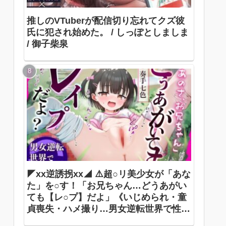
推しのVTuberが配信切り忘れてクズ彼
氏に犯され始めた。 / しっぽとしましま
/ 御子柴泉
◤xx逆誘拐xx◢ ⚠️超○リ美少女が「あな
た」を○す！「お兄ちゃん…どうあがい
ても【レ○プ】だよ」《いじめられ・童
貞喪失・ハメ撮り…男女逆転世界で性犯
罪被害者に》 ありすほすぴたる / 奏手七