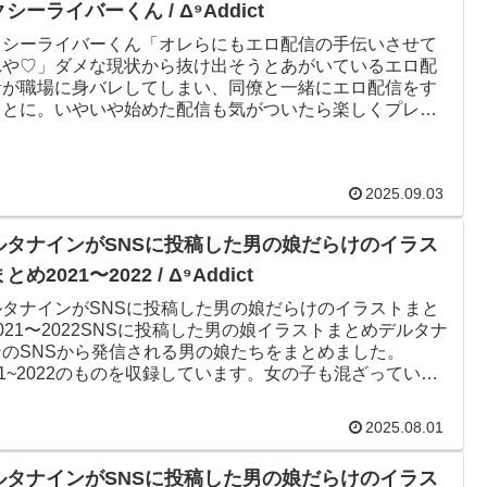
シーライバーくん / Δ⁹Addict
クシーライバーくん「オレらにもエロ配信の手伝いさせて
れや♡」ダメな現状から抜け出そうとあがいているエロ配
者が職場に身バレしてしまい、同僚と一緒にエロ配信をす
ことに。いやいや始めた配信も気がついたら楽しくプレ
初めてのホモセックスに...
2025.09.03
ルタナインがSNSに投稿した男の娘だらけのイラス
とめ2021〜2022 / Δ⁹Addict
ルタナインがSNSに投稿した男の娘だらけのイラストまと
021〜2022SNSに投稿した男の娘イラストまとめデルタナ
ンのSNSから発信される男の娘たちをまとめました。
21~2022のものを収録しています。女の子も混ざっていま
パ...
2025.08.01
ルタナインがSNSに投稿した男の娘だらけのイラス