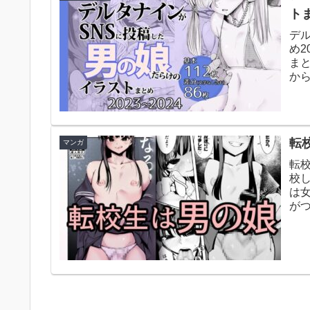
トま
デ
め2
まと
から
転校
マンガ
転
校
は
が
「な