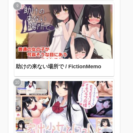
色
助けの来ない場所で / FictionMemo