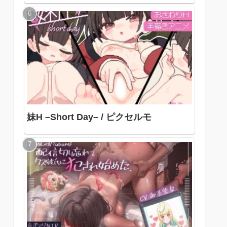
妹H –Short Day– / ピクセルモ