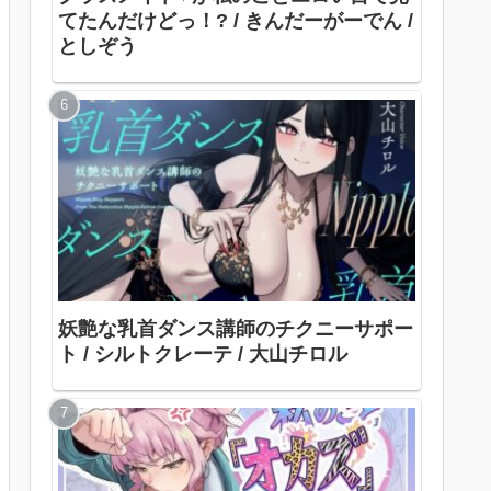
てたんだけどっ！? / きんだーがーでん /
としぞう
妖艶な乳首ダンス講師のチクニーサポー
ト / シルトクレーテ / 大山チロル