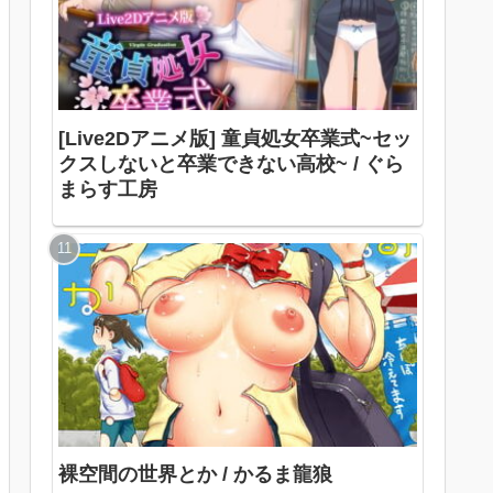
[Live2Dアニメ版] 童貞処女卒業式~セッ
クスしないと卒業できない高校~ / ぐら
まらす工房
裸空間の世界とか / かるま龍狼