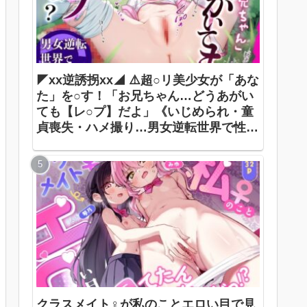
◤xx逆誘拐xx◢ ⚠️超○リ美少女が「あな
た」を○す！「お兄ちゃん…どうあがい
ても【レ○プ】だよ」《いじめられ・童
貞喪失・ハメ撮り…男女逆転世界で性犯
罪被害者に》 ありすほすぴたる / 奏手七
色
クラスメイト♀が私のことエロい目で見