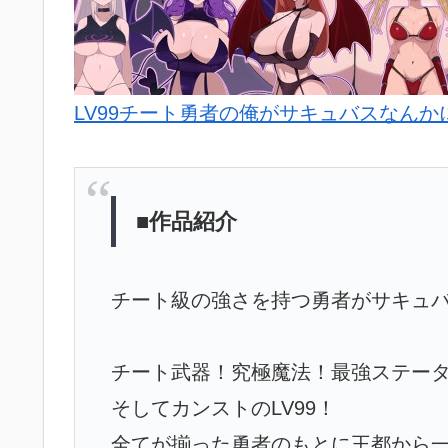
LV99チート勇者の俺がサキュバスなん
■作品紹介
チート級の強さを持つ勇者がサキュ
チート武器！究極魔法！最強ステー
そしてカンストのLV99！
全てが揃った勇者のもとに王都から