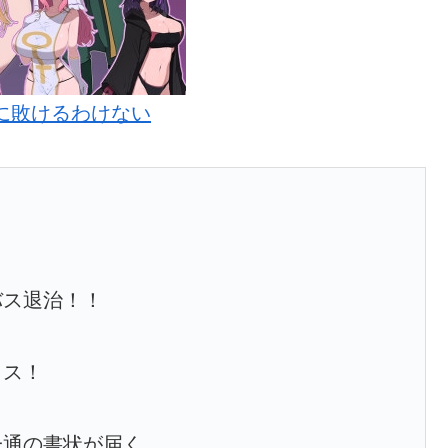
かに敗けるわけない
バス退治！！
タス！
一通の書状が届く