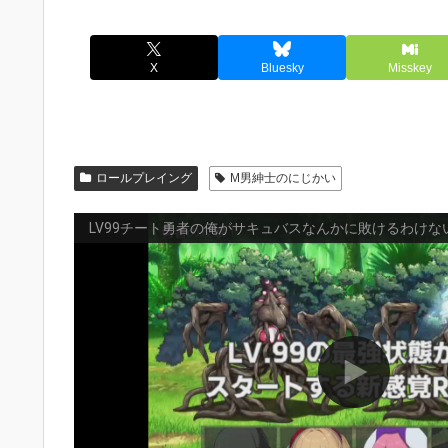
X
Bluesky
Misskey
ロールプレイング
M男紳士のにじかい