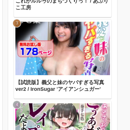
これがルルゥのまちづくりっ！ / あぷり
こ工房
【試読版】義父と妹のヤバすぎる写真
ver2 / IronSugar 'アイアンシュガー'