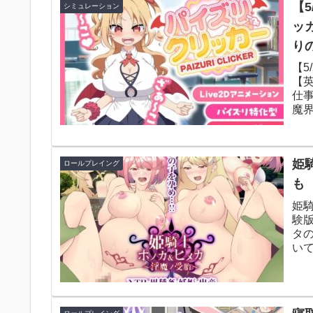
【
シミュレーション
ッ
り
【5
【
仕
魔界
と出
姫
ロールプレイング
も
姫
験
タ
いて
推奨)