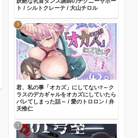
妖艶な乳首ダンス講師のチクニーサポー
ト / シルトクレーテ / 大山チロル
君、私の事「オカズ」にしてない?～ク
ラスのデカギャルをオカズにしていたら
バレてしまった話～ / 愛のトロロン / 弁
天惟仁