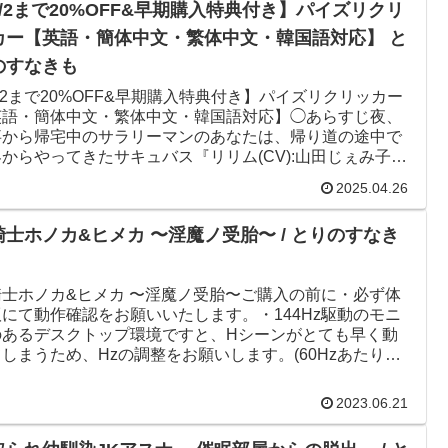
5/2まで20%OFF&早期購入特典付き】パイズリクリ
カー【英語・簡体中文・繁体中文・韓国語対応】 と
のすなきも
/2まで20%OFF&早期購入特典付き】パイズリクリッカー
英語・簡体中文・繁体中文・韓国語対応】◯あらすじ夜、
事から帰宅中のサラリーマンのあなたは、帰り道の途中で
からやってきたサキュバス『リリム(CV):山田じぇみ子』
会って...
2025.04.26
騎士ホノカ&ヒメカ 〜淫魔ノ受胎〜 / とりのすなき
騎士ホノカ&ヒメカ 〜淫魔ノ受胎〜ご購入の前に・必ず体
版にて動作確認をお願いいたします。・144Hz駆動のモニ
のあるデスクトップ環境ですと、Hシーンがとても早く動
しまうため、Hzの調整をお願いします。(60Hzあたりを
Hz調...
2023.06.21