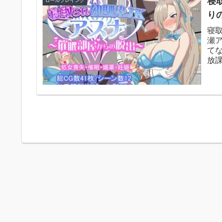
寝
ロールプレイング
り
寝
瀬ア
て
放
室で