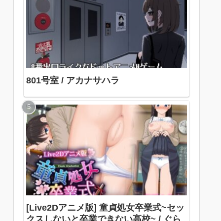
801号室 / アカナサハラ
[Live2Dアニメ版] 童貞処女卒業式~セッ
クスしないと卒業できない高校~ / ぐら