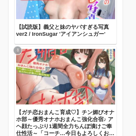
【試読版】義父と妹のヤバすぎる写真
ver2 / IronSugar 'アイアンシュガー'
【ガチ恋おまんこ育成♡】チン媚びオナ
ホ部～優秀オナホおまんこ強化合宿♪ ア
ヘ顔たっぷり1週間全力ちんぽ漬けご奉
仕性活～「コーチ…今日もよろしくお願