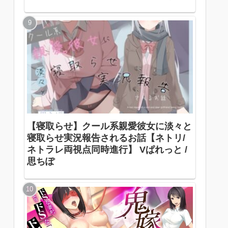
いします…♡」 / 裏垢スタジオ / 涼花み
なせ
【寝取らせ】クール系親愛彼女に淡々と
寝取らせ実況報告されるお話【ネトリ/
ネトラレ両視点同時進行】 Vぱれっと /
思ちぽ