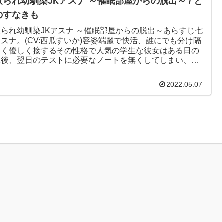
取られ幼馴染JKアスナ ～催眠部屋からの脱出～ / と
のすなきも
取られ幼馴染JKアスナ ～催眠部屋からの脱出～あらすじ七
スナ。(CV:西瓜すいか)容姿端麗で快活、誰にでも分け隔
なく優しく接するその性格で人気の学生な彼女はある日の
課後、翌日のテストに必要なノートを無くしてしまい、教
探し物に手...
2022.05.07