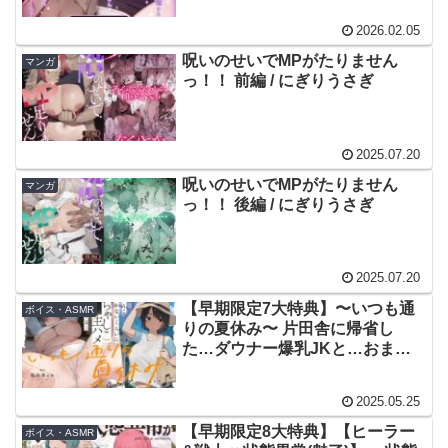
れる爆乳ドスケベシスターさん♪ /
2026.02.05
にぎりうさぎ / 陽向葵ゅか
呪いのせいでMPがたりません
マンガ
っ！！ 前編 / にぎりうさぎ
2025.07.20
呪いのせいでMPがたりません
マンガ
っ！！ 後編 / にぎりうさぎ
2025.07.20
【早期限定7大特典】〜いつも通
ボイス・ASMR
りの夏休み〜 片田舎に帰省し
た…ダウナー爆乳JKと…おまん
こ乾かないくらいに…どちゃしこ
生ハメ交尾する夏休み…♪ / にぎ
2025.05.25
りうさぎ / 陽向葵ゅか
【早期限定8大特典】【ヒーラー
ボイス・ASMR