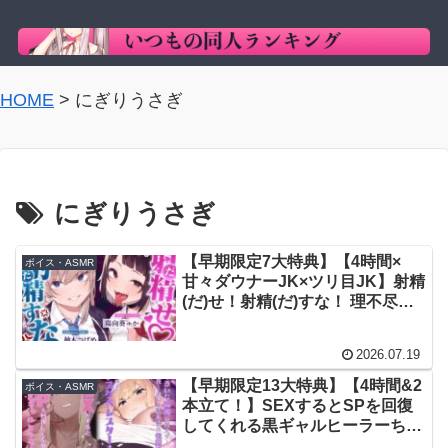
HOME
>
にぎりうさぎ
にぎりうさぎ
【早期限定7大特典】【4時間×
ボイス・ASMR
甘々ダウナーJK×ツリ目JK】射精
(だ)せ！射精(だ)すな！ 理不尽
ッ！射精ロシアンルーレット！W
爆乳美少女JK×おちんぽゲーム♪ /
2026.07.19
にぎりうさぎ / 陽向葵ゅか 柚木つ
ばめ
【早期限定13大特典】【4時間&2
ボイス・ASMR
本立て！】SEXするとSPを回復
してくれる黒ギャルヒーラーちゃ
ん♪&取り憑いた悪魔に性開発さ