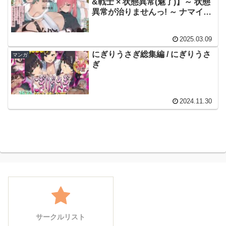
&戦士 × 状態異常(魅了)】～ 状態
異常が治りませんっ! ～ ナマイキ
爆乳ヒーラー&戦士と朝までハメ
まくるハラマセクエスト性活♪ /
2025.03.09
にぎりうさぎ / 陽向葵ゅか 御子柴
泉
にぎりうさぎ総集編 / にぎりうさ
マンガ
ぎ
2024.11.30
サークルリスト