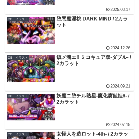
2025.03.17
堕悪魔淫桃 DARK MIND / 2カラ
CG・イラスト
ット
2024.12.26
鎮メ魂エ!! ミコキュア双-ダブル- /
CG・イラスト
2カラット
2024.09.21
妖魔ニ堕チル熟星-魔化腐蝕姫6- /
CG・イラスト
2カラット
2024.07.15
女怪人を造ロット-4th- / 2カラッ
CG・イラスト