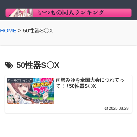
HOME
>
50性器S〇X
50性器S〇X
雨瀬みゆを全国大会につれてっ
ロールプレイング
て！ / 50性器S〇X
2025.08.29