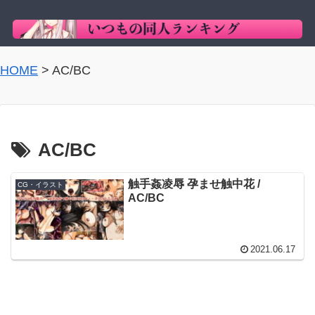
HOME
>
AC/BC
AC/BC
触手姦凌辱 孕ませ触中花 /
CG・イラスト
AC/BC
2021.06.17