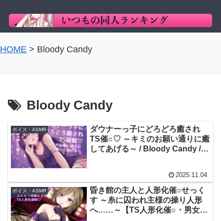
HOME
>
Bloody Candy
Bloody Candy
ダウナーっ子にどろどろ癒され
ボイス・ASMR
TS催○♡ ～キミのお願い通りに癒
してあげる～ / Bloody Candy /
鬼霧 茜
2025.11.04
昏き館の主人と人形化催○せっく
ボイス・ASMR
す ～糸に囚われ主様の操り人形
へ……～【TS人形化催○・男女版
同梱】 Bloody Candy / 花綵よす