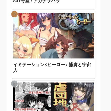
801号室 / アカナサハラ
イミテーション×ヒーロー / 捕虜と宇宙
人