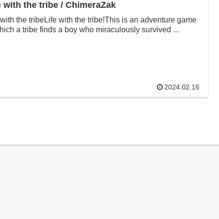
e with the tribe / ChimeraZak
 with the tribeLife with the tribe!This is an adventure game
hich a tribe finds a boy who miraculously survived ...
2024.02.16