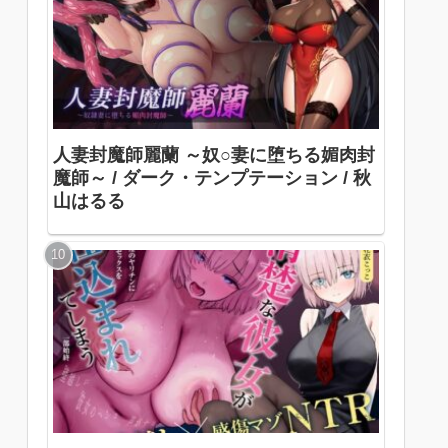
人妻封魔師麗蘭 ～奴○妻に堕ちる媚肉封
魔師～ / ダーク・テンプテーション / 秋
山はるる