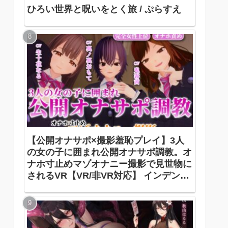
ひろい世界と呪いをとく旅 / ぷらすえ
【公開オナサポ×撮影羞恥プレイ】3人
の女の子に囲まれ公開オナサポ調教。オ
ナホ寸止めマゾオナニー撮影で見世物に
されるVR【VR/非VR対応】 インデンピ
ア