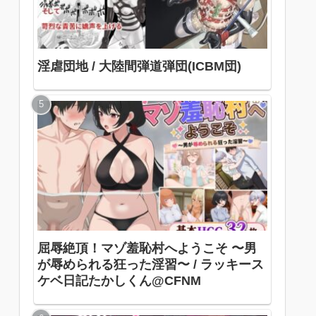
淫虐団地 / 大陸間弾道弾団(ICBM団)
屈辱絶頂！マゾ羞恥村へようこそ 〜男
が辱められる狂った淫習〜 / ラッキース
ケベ日記たかしくん@CFNM