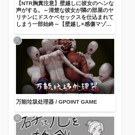
【NTR胸糞注意】壁越しに彼女のヘンな
声がする。～清楚な彼女が隣の部屋のヤ
リチンにドスケベセックスを仕込まれて
しまう一部始終～【壁越し×感傷マゾ】
きゅんサプリ / 小花衣こっこ
万能垃圾处理器 / GPOINT GAME