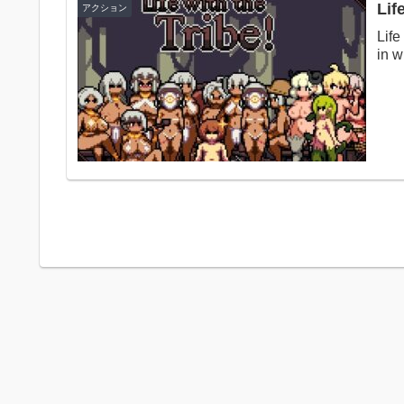
Lif
アクション
Life
in w