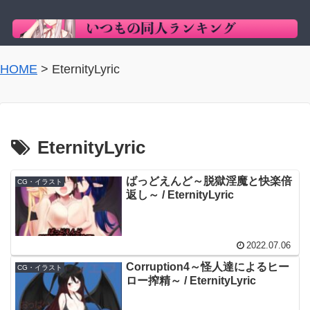
HOME
>
EternityLyric
EternityLyric
ばっどえんど～脱獄淫魔と快楽倍
CG・イラスト
返し～ / EternityLyric
2022.07.06
Corruption4～怪人達によるヒー
CG・イラスト
ロー搾精～ / EternityLyric