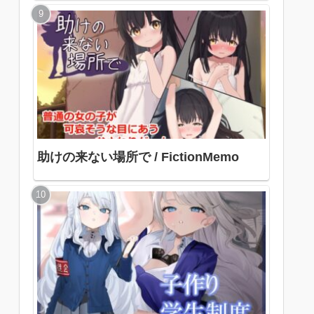
色
助けの来ない場所で / FictionMemo