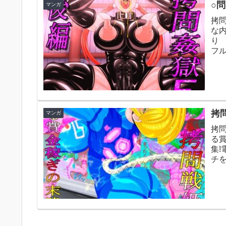
○問
マンガ
拷問
な
り
フル
拷問
マンガ
拷
る
集
チを
カラー