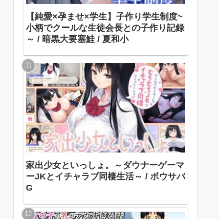
【純愛×孕ませ×学生】子作り学生制度~
小柄でクールな生徒会長との子作り記録
～ / 暗黒大要塞鮭 / 夏和小
家出少女といっしょ。～ダウナーゲーマ
ーJKとイチャラブ同棲生活～ / ボウサバ
G