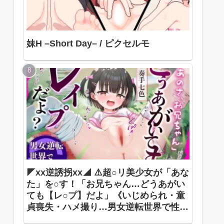
妹H –Short Day– / ピクセルモ
◤xx逆誘拐xx◢ ⚠️超○リ美少女が「あな
た」を○す！「お兄ちゃん…どうあがい
ても【レ○プ】だよ」《いじめられ・童
貞喪失・ハメ撮り…男女逆転世界で性犯
罪被害者に》 ありすほすぴたる / 奏手七