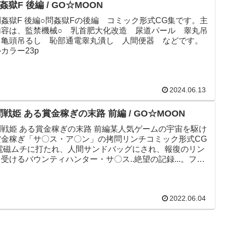
姦獄F 後編 / GO☆MOON
姦獄F 後編○問姦獄Fの後編 コミック形式CG集です。主
内容は、監禁機械○ 乳首肥大化改造 尿道パール 睾丸吊
 亀頭吊るし 恥部通電睾丸潰し 人間便器 などです。
カラー23p
2024.06.13
戦姫 ある賞金稼ぎの末路 前編 / GO☆MOON
問戦姫 ある賞金稼ぎの末路 前編某人気ゲームの宇宙を駆け
賞金稼ぎ「サ〇ス・ア〇ン」の拷問リンチコミック形式CG
!電磁ムチに打たれ、人間サンドバッグにされ、報復のリン
受けるバウンティハンター・サ〇ス..絶望の記録...。フル
2...
2022.06.04