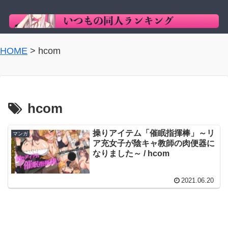
HOME
>
hcom
hcom
操りアイテム「催眠指揮棒」～リ
マンガ
ア充女子が陰キャ教師の肉便器に
なりました～ / hcom
2021.06.20