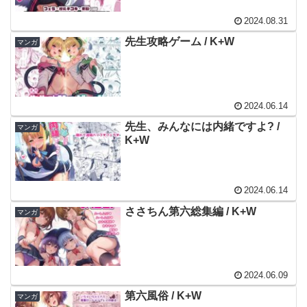
2024.08.31
先生攻略ゲーム / K+W
マンガ
2024.06.14
先生、みんなには内緒ですよ? /
マンガ
K+W
2024.06.14
ささちん第六総集編 / K+W
マンガ
2024.06.09
第六風俗 / K+W
マンガ