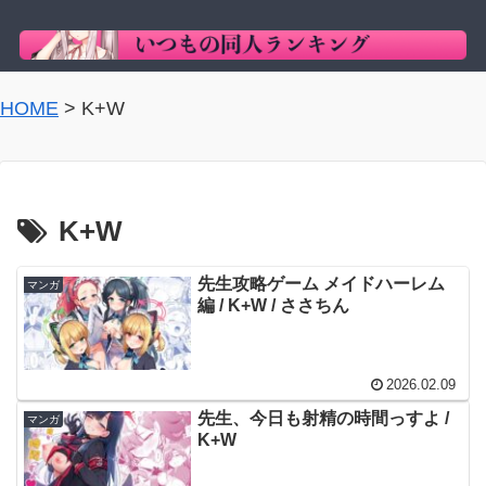
HOME
>
K+W
K+W
先生攻略ゲーム メイドハーレム
マンガ
編 / K+W / ささちん
2026.02.09
先生、今日も射精の時間っすよ /
マンガ
K+W