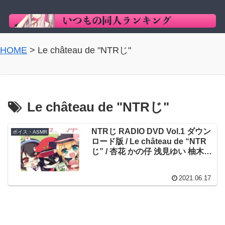
HOME
>
Le château de "NTRじ"
Le château de "NTRじ"
NTRじ RADIO DVD Vol.1 ダウン
ボイス・ASMR
ロード版 / Le château de “NTR
じ” / 杏花 かの仔 浅見ゆい 柚木朱
莉 藍月なくる 伊ヶ崎綾香 藍沢夏
癒 大山チロル
2021.06.17