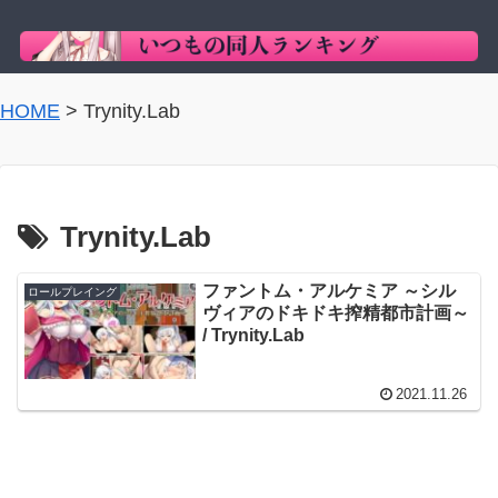
HOME
>
Trynity.Lab
Trynity.Lab
ファントム・アルケミア ～シル
ロールプレイング
ヴィアのドキドキ搾精都市計画～
/ Trynity.Lab
2021.11.26