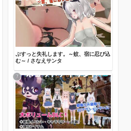
ぷすっと失礼します。～蚊、宿に忍び込
む～ / さなえサンタ