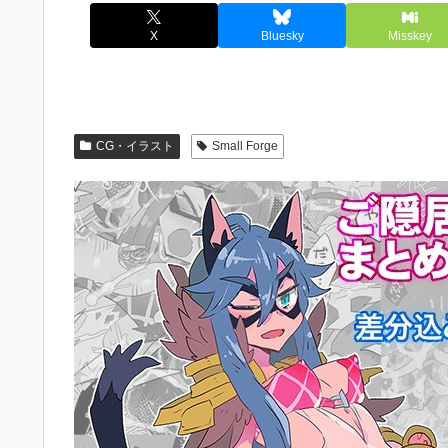
X
Bluesky
Misskey
CG・イラスト
Small Forge