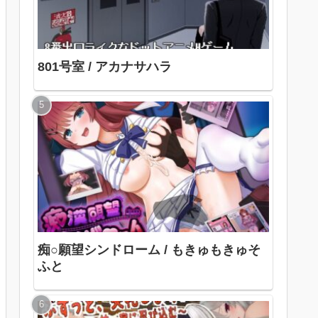
801号室 / アカナサハラ
痴○願望シンドローム / もきゅもきゅそ
ふと