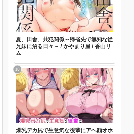
夏、田舎、共犯関係～帰省先で無知な従
兄妹に沼る日々～ / かやまり屋 / 香山リ
ム
爆乳デカ尻で生意気な後輩にアヘ顔オホ