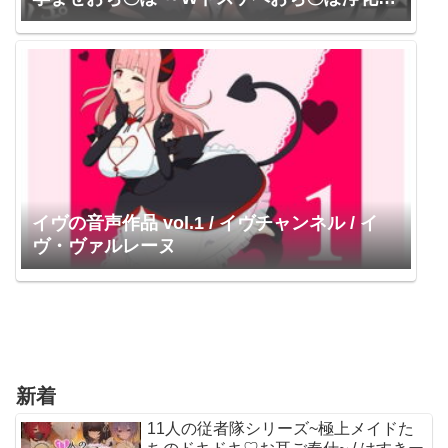
スターを不浄なザーメンで孕ませ強制婚姻!～
【KU100】 にゃんにゃんぼいす / 涼花みなせ
イヴの音声作品 vol.1 / イヴチャンネル / イ
ヴ・ヴァルレーヌ
新着
11人の従者隊シリーズ~極上メイドた