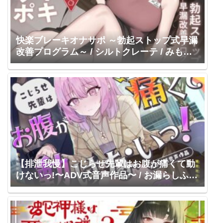
快楽ブレーキオナサポ ～勃起ストップ式早漏
改善プログラム～ / シルトクレーテ / みもり
あいの
【排泄我慢】こじらせ先輩はお腹が痛くて動
けないっ!〜ADV式音声作品〜 / お漏らしふぇ
ち部 / 御子柴泉