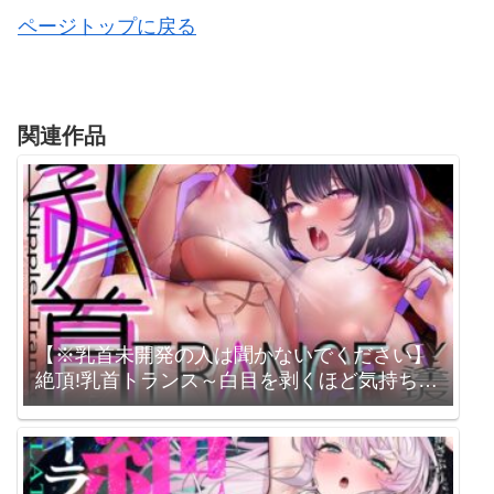
ページトップに戻る
関連作品
【※乳首未開発の人は聞かないでください】
絶頂!乳首トランス～白目を剥くほど気持ちイ
イ『乳首専用』音のドラッグ～ / シロイルカ /
逢坂成美