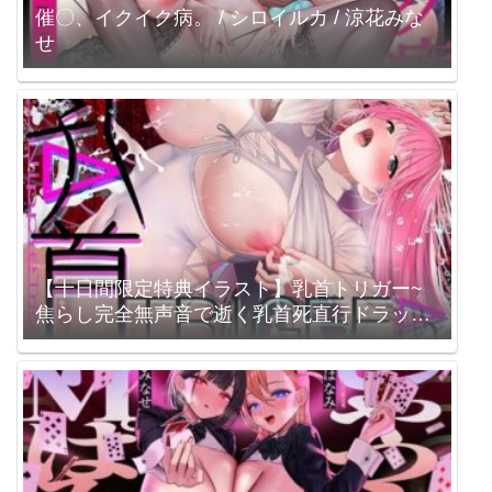
催〇、イクイク病。 / シロイルカ / 涼花みな
せ
【十日間限定特典イラスト】乳首トリガー~
焦らし完全無声音で逝く乳首死直行ドラッグ
~ / シロイルカ / 秋野かえで