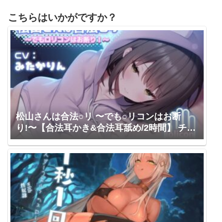
こちらはいかがですか？
松山さんは合法○リ 〜でも○リコンはお断
り!〜【合法耳かき&合法耳舐め/2時間】 チー
ムランドセル / みたかりん