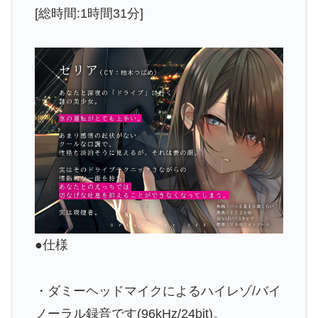
[総時間:1時間31分]
●仕様
・ダミーヘッドマイクによるハイレゾ/バイ
ノーラル録音です(96kHz/24bit)。