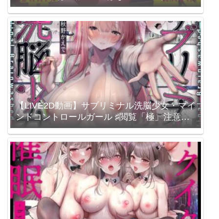
/ シロイルカ / 秋野かえで 涼花みなせ
【LIVE2D動画】サブリミナル洗脳少女・マイ
ンドコントロールガール ♯閲覧「極」注意の
白目を剥くほど気持ちイイ♡サブリミナル映
像 / シロイルカ