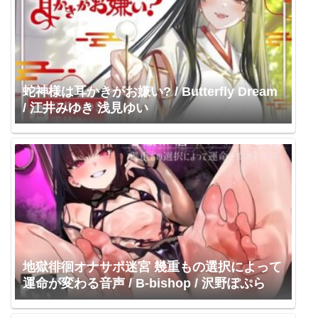
蛇神様は耳かきがお嫌い? / Butterfly Dream
/ 江井みゆき 浅見ゆい
地獄徘徊オナサポ迷宮 幾重もの選択によって
運命が変わる音声 / B-bishop / 沢野ぽぷら