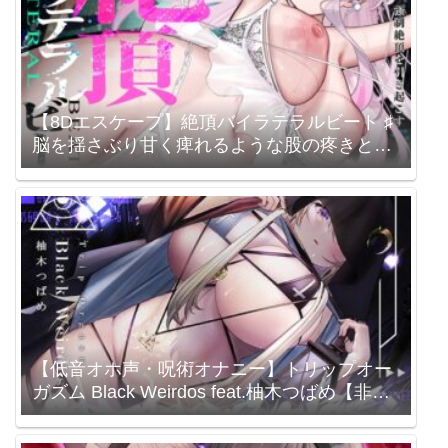
【8Dエスケープ】絶頂バイラテラルビート ♯
脳を揺さぶり甘く痺れるような股の疼きと強
○快楽絶頂。 / シロイルカ / 涼花みなせ
【低音オホ声・呪術オナニー】トリップオー
ガズム Black Weirdos feat.柚木つばめ【非・
催眠トリップ】 シロイルカ / 柚木つばめ