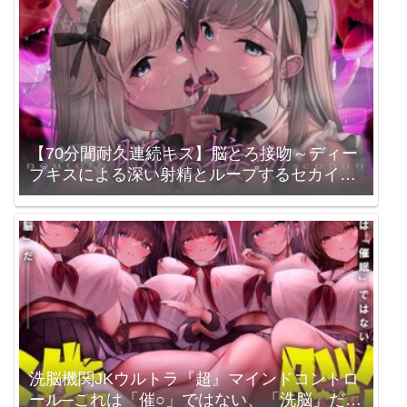
【70分間耐久連続キス】脳とろ接吻～ディー
プキスによる深い射精とループするセカイ～
【より「深い」じゅるじゅる録音】 シロイル
カ / 柚木つばめ
洗脳機関JKウルトラ『超』マインドコントロ
ール─これは「催○」ではない、「洗脳」だ─