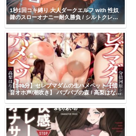
1秒1回コキ縛り 大人ダークエルフ with 性奴
隷のスローオナニー耐久勝負 / シルトクレー
テ / 高梨はなみ
【140分】セレブマダムの生ハメペット【低
音オホ声/潮吹き】 バブバブの森 / 高梨はなみ
分倍河原シホ