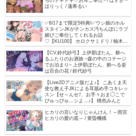
ちのドキドキ♡お耳ご奉仕~ / はすきー
ほりっく / 蓮希るい
✅8/17まで限定5特典!✅ウシ娘のホル
スタインJKがチンカス汚ちんぽにラブ
媚びご奉仕してくれるお話
♡【KU100】 ホロクサミドリ / 柚木つ
ばめ
【CV.鈴代紗弓】上伊那ぼたん、酔へ
るふたりのお酒旅 ~森の中のコテージ
でお泊まり~ 上伊那ぼたん、酔へる姿
は百合の花 / 鈴代紗弓
【Live2Dアニメ版だよ♪】 こあくま天
使な教え子JKによる耳舐め手コキレッ
スン【せ～んせ⤴、お手々おま◯こで
ぴゅっぴゅ…シよ…♪】 桃色みんと
ヒカリの言いなりじゃんけん！～雨宮
ヒカリの愛の底～ / 黄昏機構