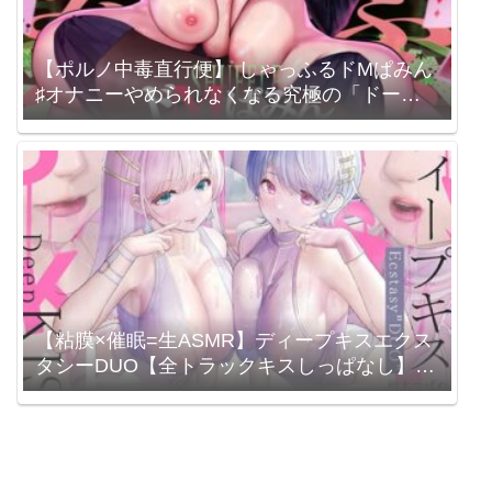
【ポルノ中毒直行便】 しゃっふるドMぱみん
♯オナニーやめられなくなる究極の「ドーパ
ミン系」シャッフル音声 ♯ 射精ガチャ / シロ
イルカ / 涼花みなせ 高梨はなみ
【粘膜×催眠=生ASMR】ディープキスエクス
タシーDUO【全トラックキスしっぱなし】
シロイルカ / 秋野かえで 柚木つばめ