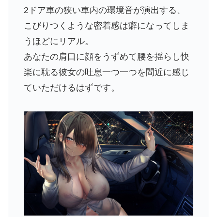
2ドア車の狭い車内の環境音が演出する、
こびりつくような密着感は癖になってしま
うほどにリアル。
あなたの肩口に顔をうずめて腰を揺らし快
楽に耽る彼女の吐息一つ一つを間近に感じ
ていただけるはずです。