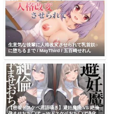
生意気な後輩に人格改変させられて乳首奴○
に堕ちるまで / MayThird / 五百崎せれん
【密着ドスケベ淫語囁き】避妊魔法 VS 絶倫
孕ませおち〇ぽ ～Wドスケベおち〇ぽ浄化シ