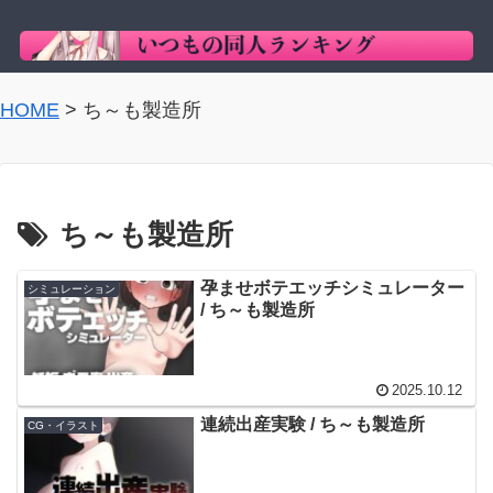
HOME
>
ち～も製造所
ち～も製造所
孕ませボテエッチシミュレーター
シミュレーション
/ ち～も製造所
2025.10.12
連続出産実験 / ち～も製造所
CG・イラスト