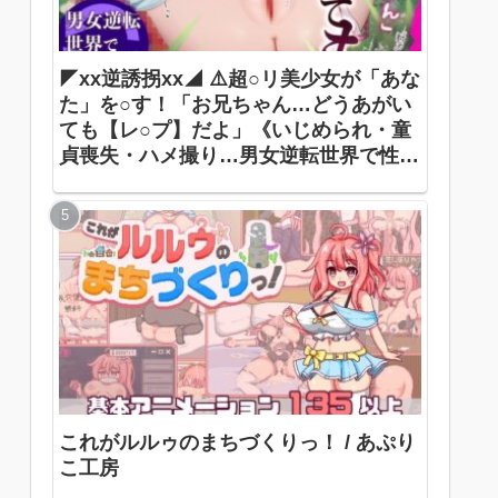
◤xx逆誘拐xx◢ ⚠️超○リ美少女が「あな
た」を○す！「お兄ちゃん…どうあがい
ても【レ○プ】だよ」《いじめられ・童
貞喪失・ハメ撮り…男女逆転世界で性犯
罪被害者に》 ありすほすぴたる / 奏手七
色
これがルルゥのまちづくりっ！ / あぷり
こ工房