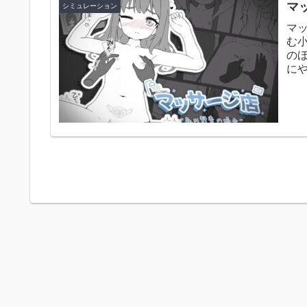
マ
シミュレーション
マ
む
の
に
両親