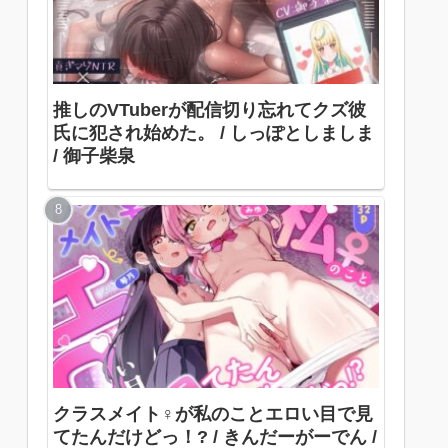
推しのVTuberが配信切り忘れてクズ彼
氏に犯され始めた。 / しっぽとしましま
/ 御子柴泉
クラスメイト♀が私のことエロい目で見
てたんだけどっ！? / きんだーがーでん /