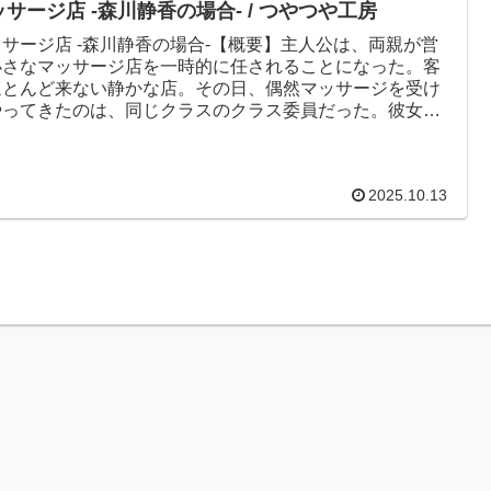
ッサージ店 -森川静香の場合- / つやつや工房
ッサージ店 -森川静香の場合-【概要】主人公は、両親が営
小さなマッサージ店を一時的に任されることになった。客
ほとんど来ない静かな店。その日、偶然マッサージを受け
やってきたのは、同じクラスのクラス委員だった。彼女は
が不在だと知り帰...
2025.10.13