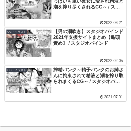
っぱいも重い彼女に愛され精液と
潮を搾り尽くされるCG～ / スタ
ジオバインド
2022.06.21
【男の潮吹き】スタジオバインド
CG・イラスト
2021年支援サイトまとめ【亀頭
責め】 / スタジオバインド
2022.02.05
搾精バンク～精子バンクのお姉さ
CG・イラスト
んに拘束されて精液と潮を搾り取
られまくるCG～ / スタジオバイ
ンド
2021.07.01