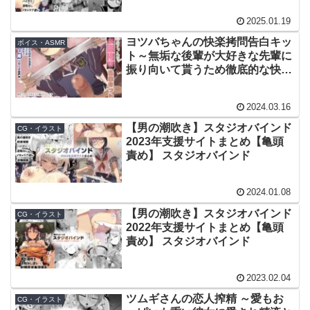
2025.01.19
ヨツバちゃんの快楽拷問告白キッ
ボイス・ASMR
ト～無垢な後輩が大好きな先輩に
振り向いて貰うため徹底的な快楽
責めで精液と潮を搾り尽くす音声
～ / スタジオバインド / さくら真
2024.03.16
咲
【男の潮吹き】スタジオバインド
CG・イラスト
2023年支援サイトまとめ【亀頭
責め】 スタジオバインド
2024.01.08
【男の潮吹き】スタジオバインド
CG・イラスト
2022年支援サイトまとめ【亀頭
責め】 スタジオバインド
2023.02.04
ツムギさんの恋人搾精 ～愛もお
CG・イラスト