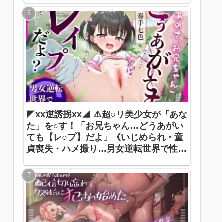
◤xx逆誘拐xx◢ ⚠️超○リ美少女が「あな
た」を○す！「お兄ちゃん…どうあがい
ても【レ○プ】だよ」《いじめられ・童
貞喪失・ハメ撮り…男女逆転世界で性犯
罪被害者に》 ありすほすぴたる / 奏手七
色