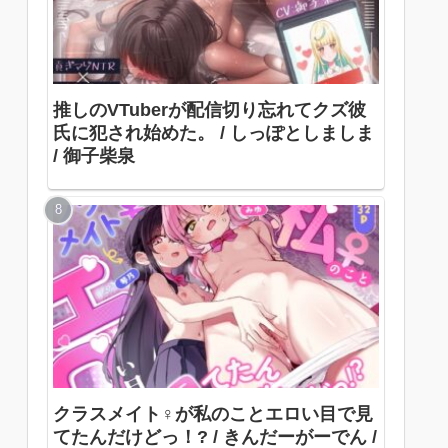
推しのVTuberが配信切り忘れてクズ彼
氏に犯され始めた。 / しっぽとしましま
/ 御子柴泉
クラスメイト♀が私のことエロい目で見
てたんだけどっ！? / きんだーがーでん /