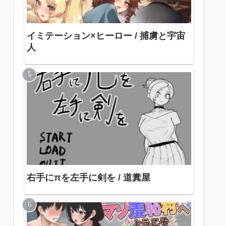
イミテーション×ヒーロー / 捕虜と宇宙
人
右手にπを左手に剣を / 道糞屋