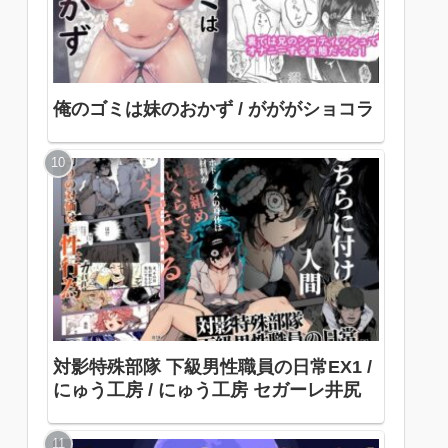
俺のゴミは妹のおかず / がががショコラ
対影特殊部隊 下級男性職員の日常EX1 /
にゅう工房 / にゅう工房 セガーレ井尻