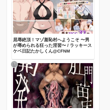
屈辱絶頂！マゾ羞恥村へようこそ 〜男
が辱められる狂った淫習〜 / ラッキース
ケベ日記たかしくん@CFNM