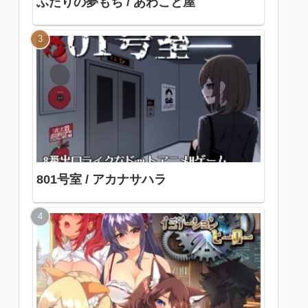
ふたりの夢もち / あわこと屋
801号室 / アカナサハラ