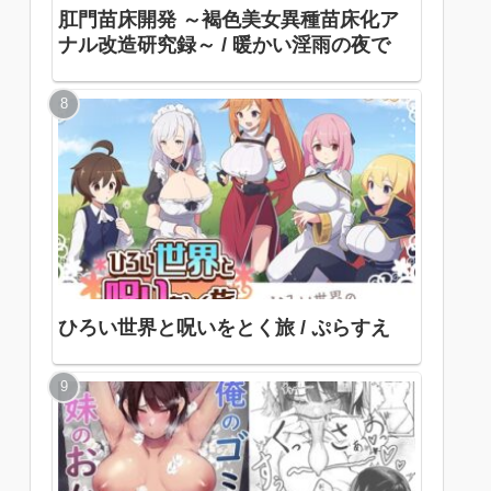
肛門苗床開発 ～褐色美女異種苗床化ア
ナル改造研究録～ / 暖かい淫雨の夜で
ひろい世界と呪いをとく旅 / ぷらすえ