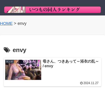
HOME
>
envy
envy
母さん、つきあって～浴衣の乱～
マンガ
/ envy
2024.11.27