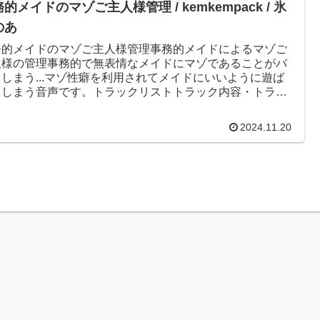
的メイドのマゾご主人様管理 / kemkempack / 氷
のあ
務的メイドのマゾご主人様管理事務的メイドによるマゾご
人様の管理事務的で無表情なメイドにマゾであることがバ
しまう...マゾ性癖を利用されてメイドにいいように遊ば
てしまう音声です。トラックリストトラック内容・トラッ
_手袋手コキで事...
2024.11.20