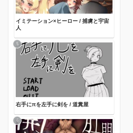
イミテーション×ヒーロー / 捕虜と宇宙
人
右手にπを左手に剣を / 道糞屋