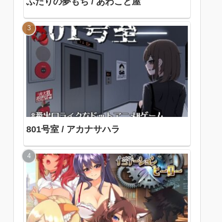
ふたりの夢もち / あわこと屋
801号室 / アカナサハラ