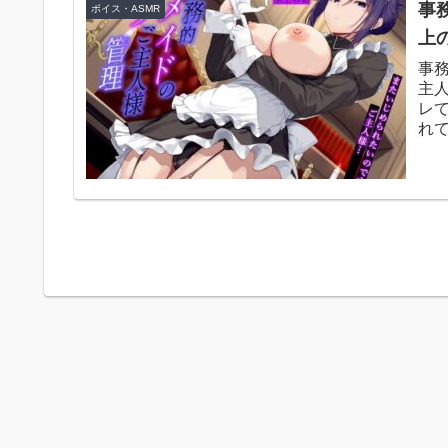
事務
ボイス・ASMR
上
事
主
レて
れ
ク1