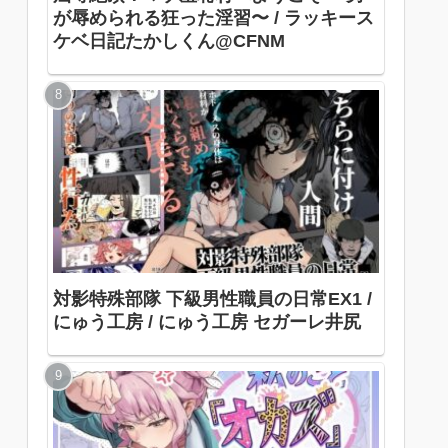
が辱められる狂った淫習〜 / ラッキース
ケベ日記たかしくん@CFNM
対影特殊部隊 下級男性職員の日常EX1 /
にゅう工房 / にゅう工房 セガーレ井尻