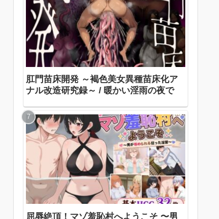
肛門苗床開発 ～褐色美女異種苗床化ア
ナル改造研究録～ / 暖かい淫雨の夜で
屈辱絶頂！マゾ羞恥村へようこそ 〜男