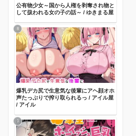
公有物少女～国から人権を剥奪され物と
して扱われる女の子の話～ / ゆきまる屋
爆乳デカ尻で生意気な後輩にアヘ顔オホ
声たっぷりで搾り取られるっ / アイル屋
/ アイル