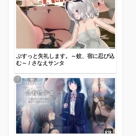
ぷすっと失礼します。～蚊、宿に忍び込
む～ / さなえサンタ