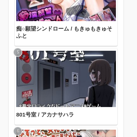
痴○願望シンドローム / もきゅもきゅそ
ふと
801号室 / アカナサハラ