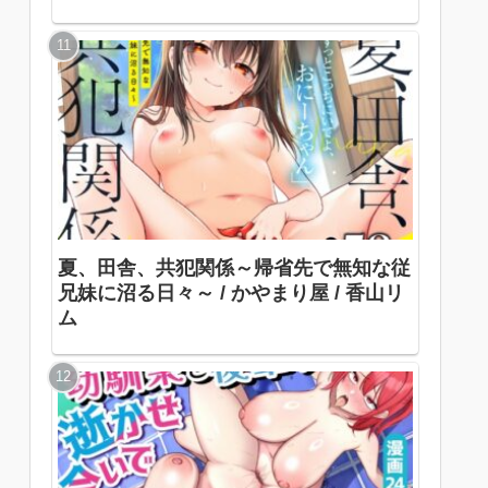
夏、田舎、共犯関係～帰省先で無知な従
兄妹に沼る日々～ / かやまり屋 / 香山リ
ム