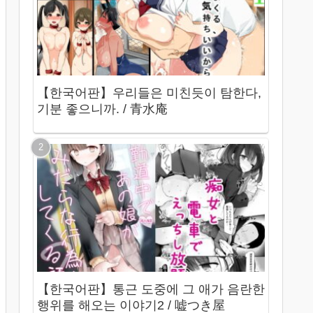
【한국어판】우리들은 미친듯이 탐한다,
기분 좋으니까. / 青水庵
【한국어판】통근 도중에 그 애가 음란한
행위를 해오는 이야기2 / 嘘つき屋