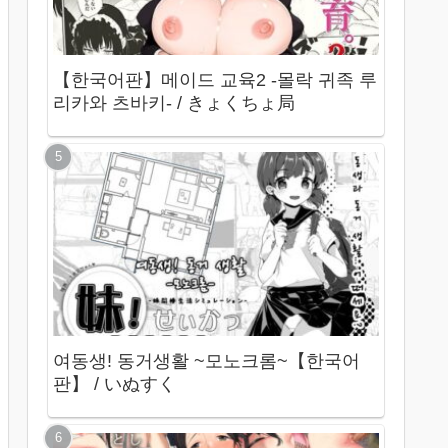
【한국어판】메이드 교육2 -몰락 귀족 루
리카와 츠바키- / きょくちょ局
여동생! 동거생활 ~모노크롬~【한국어
판】 / いぬすく