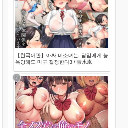
【한국어판】아싸 미소녀는, 담임에게 능
욕당해도 마구 절정한다3 / 青水庵