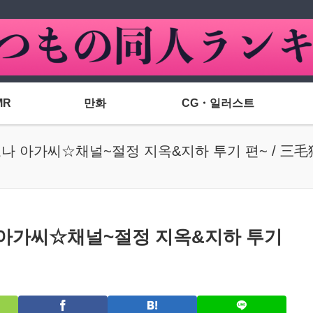
MR
만화
CG・일러스트
나 아가씨☆채널~절정 지옥&지하 투기 편~ / 三
 아가씨☆채널~절정 지옥&지하 투기