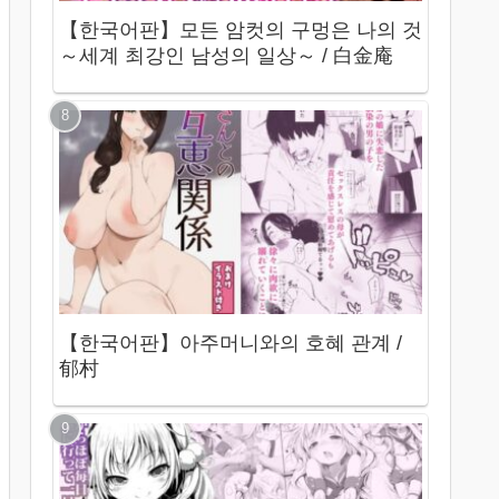
【한국어판】모든 암컷의 구멍은 나의 것
～세계 최강인 남성의 일상～ / 白金庵
【한국어판】아주머니와의 호혜 관계 /
郁村