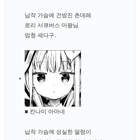
납작 가슴에 건방진 츤데레
로리 서큐버스 마왕님
엄청 세다구.
■ 칸나미 아마네
납작 가슴에 성실한 덜렁이