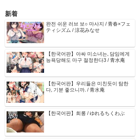
新着
완전 쉬운 러브 보○ 마사지 / 青春×フェ
ティシズム / 涼花みなせ
【한국어판】아싸 미소녀는, 담임에게
능욕당해도 마구 절정한다3 / 青水庵
【한국어판】우리들은 미친듯이 탐한
다, 기분 좋으니까. / 青水庵
【한국어판】희롱 / ゆれるちくわぶ