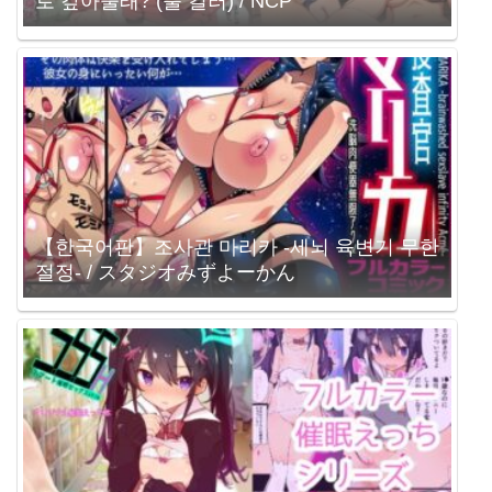
로 갚아줄래? (풀 컬러) / NCP
【한국어판】조사관 마리카 -세뇌 육변기 무한
절정- / スタジオみずよーかん