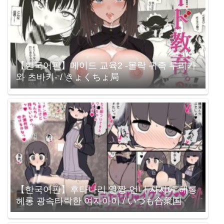
【한국어판】메이드 교육2 -몰락 귀족 루리카
와 츠바키- / きょくちょ局
【한국어판】후타나리 얼짱 언니 자지에 헤롱
헤롱 광속타락한 여자아이 / いづも合衆国