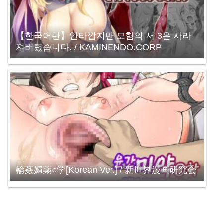
【한국어판】안타깝지만 모험의 서 3은 사라
져버렸습니다. / KAMINENDO.CORP
輪姦媚薬○学[Korean Ver.] / 新世界漫画研究会