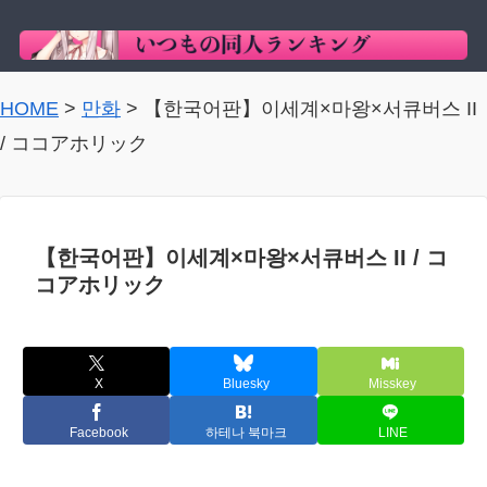
HOME
>
만화
>
【한국어판】이세계×마왕×서큐버스 II
/ ココアホリック
【한국어판】이세계×마왕×서큐버스 II / コ
コアホリック
X
Bluesky
Misskey
Facebook
하테나 북마크
LINE