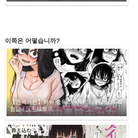
이쪽은 어떻습니까?
【한국어판】자위 중독 아싸녀의 개발 실패 체
험담 / 三毛猫飯店