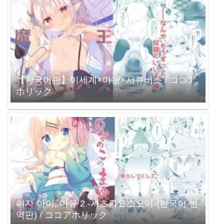
【한국어판】이세계×마왕×서큐버스 / ココア
ホリック
여자 아이, 마유 2 -사츠키요소오이-(한국어 번
역판) / ココアホリック