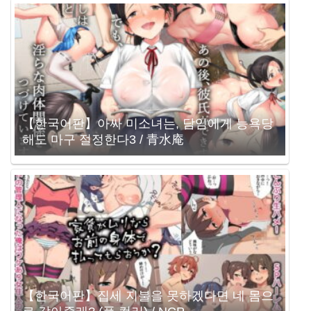
【한국어판】아싸 미소녀는, 담임에게 능욕당
해도 마구 절정한다3 / 青水庵
【한국어판】집세 지불을 못하겠다면 네 몸으