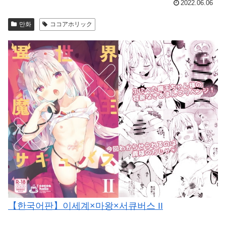
2022.06.06
만화
ココアホリック
【한국어판】이세계×마왕×서큐버스 II