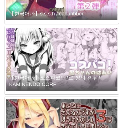
【한국어판】s.s.s.h / caburibbon
【한국어판】코스파코! 쿠로 쨩의 경우 /
KAMINENDO.CORP