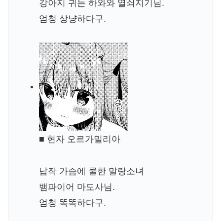
강아지 귀는 하와와 열쇠지기님.
엄청 상냥하다구.
■ 현자 오르가밀리아
납작 가슴에 쿨한 말랑소녀
뱀파이어 마도사님.
엄청 똑똑하다구.