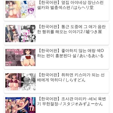
【한국어판】옆집 아야네상 장난스런
셀카와 벌충섹스편 / はらヘリ堂
【한국어판】통근 도중에 그 애가 음란
한 행위를 해오는 이야기2 / 嘘つき屋
【한국어판】좋아하지 않는 애랑 섹O
하는 편이 흥분된다 설 / あいるあいる
【한국어판】취하면 키스마가 되는 선
배에게 먹히다 / しらすどん
【한국어판】조사관 마리카 -세뇌 육변
기 무한절정- / スタジオみずよーかん