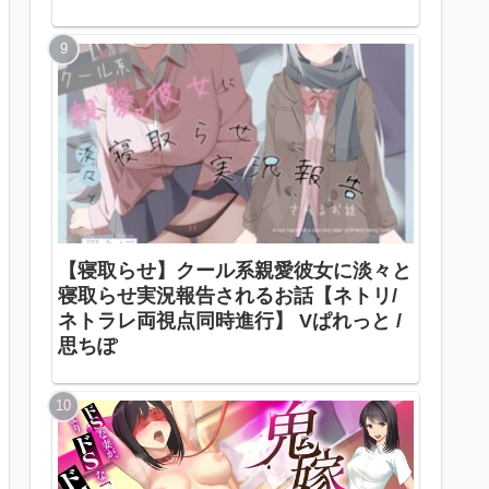
【寝取らせ】クール系親愛彼女に淡々と
寝取らせ実況報告されるお話【ネトリ/
ネトラレ両視点同時進行】 Vぱれっと /
思ちぽ