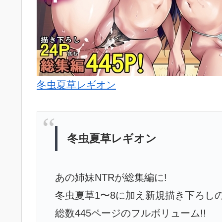
冬虫夏草レギオン
冬虫夏草レギオン
あの姉妹NTRが総集編に!
冬虫夏草1〜8に加え新規描き下ろし
総数445ページのフルボリューム!!