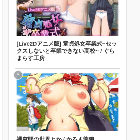
[Live2Dアニメ版] 童貞処女卒業式~セッ
クスしないと卒業できない高校~ / ぐら
まらす工房
裸空間の世界とか / かるま龍狼