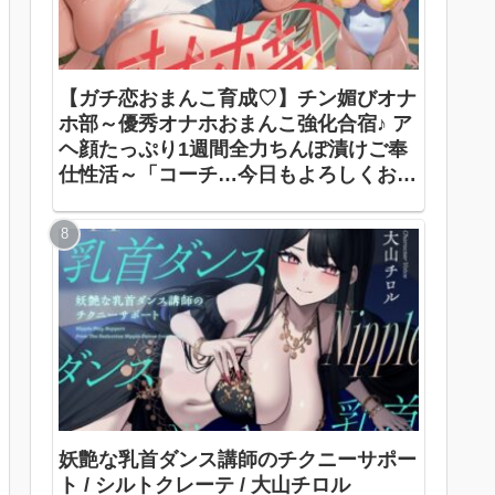
【ガチ恋おまんこ育成♡】チン媚びオナ
ホ部～優秀オナホおまんこ強化合宿♪ ア
ヘ顔たっぷり1週間全力ちんぽ漬けご奉
仕性活～「コーチ…今日もよろしくお願
いします…♡」 / 裏垢スタジオ / 涼花み
なせ
妖艶な乳首ダンス講師のチクニーサポー
ト / シルトクレーテ / 大山チロル