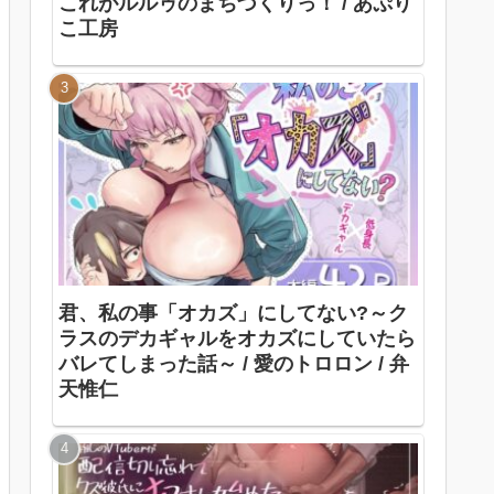
これがルルゥのまちづくりっ！ / あぷり
こ工房
君、私の事「オカズ」にしてない?～ク
ラスのデカギャルをオカズにしていたら
バレてしまった話～ / 愛のトロロン / 弁
天惟仁