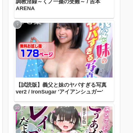
調教淫録～くノ一棗の受難～ / 吉本
ARENA
【試読版】義父と妹のヤバすぎる写真
ver2 / IronSugar 'アイアンシュガー'