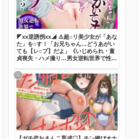
◤xx逆誘拐xx◢ ⚠️超○リ美少女が「あな
た」を○す！「お兄ちゃん…どうあがい
ても【レ○プ】だよ」《いじめられ・童
貞喪失・ハメ撮り…男女逆転世界で性犯
罪被害者に》 ありすほすぴたる / 奏手七
色
【ガチ恋おまんこ育成♡】チン媚びオナ