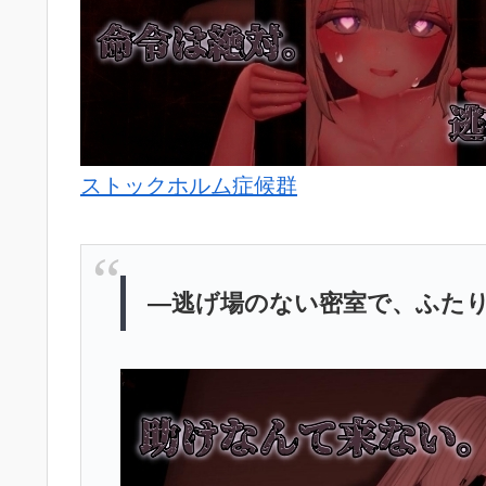
ストックホルム症候群
―逃げ場のない密室で、ふた