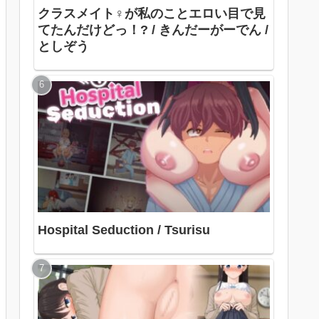
クラスメイト♀が私のことエロい目で見
てたんだけどっ！? / きんだーがーでん /
としぞう
Hospital Seduction / Tsurisu