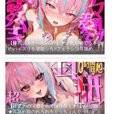
【爆乳ドスケベASMR!!】ナマ乳が奏でる本物
のパイズリを堪能シろ!!フェラシコ耳舐めぱ
いぱい祭のオナサポ豪華パックでびゅっびゅ
っびゅーっ★ / 来世猫と未来の大富豪 / 梵雪
音
【耳アナの深層を舌で探り尽くす!!】6時間超
★耳舐め猫のれろれろぐっちょんぐっちょん