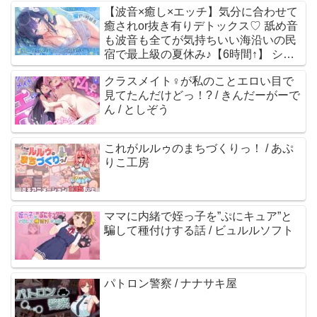
【波音×癒し×エッチ】気分に合わせて
る / 奏手七色
癒されor抜き有りデトックス♡ 舐め音
も波音も全てが気持ちいい海沿いの民
宿で最上級の夏休み♪【6時間↑】 シロ
クマの嫁 / 伊ヶ崎綾香
クラスメイト♀が私のことエロい目で
見てたんだけどっ！? / きんだーがーで
ん / としぞう
これがルルゥのまちづくりっ！ / あぷ
りこ工房
ママに内緒で姪っ子を”ぷにキュア”と
騙して種付けする話 / ビュルルソフト
パトロン警察 / ナナサキ屋