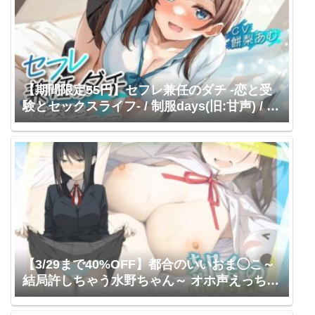
【期間限定55円】セフレ兼任のダチ -恋と受
験とセックスライフ-
/ 制服days(旧:甘声) / 餅
梨あむ
【3/29まで40%OFF】都合のいいおま◯こ～
結局許しちゃう水野ちゃん～ オホ声えっちで
ムッツリバレて完堕ち宣言しちゃいました
【KU100/フォーリー】 少女クロイスタ / 陽