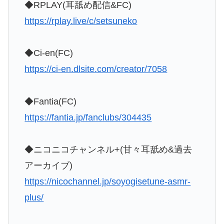
◆RPLAY(耳舐め配信&FC)
https://rplay.live/c/setsuneko
◆Ci-en(FC)
https://ci-en.dlsite.com/creator/7058
◆Fantia(FC)
https://fantia.jp/fanclubs/304435
◆ニコニコチャンネル+(甘々耳舐め&過去
アーカイブ)
https://nicochannel.jp/soyogisetune-asmr-
plus/