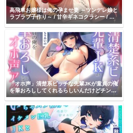
高飛車お嬢様は俺の孕ませ妻 ～ツンデレ娘と
ラブラブ子作り～ / 甘辛ギネコクラシー / か
の仔
「オホ声」清楚系ビッチな先輩JKが童貞の俺
を筆おろししてくれるらしいんだけどチンコ
デカすぎてオホ声アクメしまくる話 / 猫耳屋 /
みもりあいの