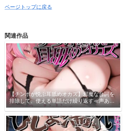
ページトップに戻る
関連作品
【チンポが悦ぶ耳舐めオカズ】邪魔な台詞を
排除して、使える単語だけ繰り返す≪声あり
≫耳舐め超特化【悦ぺろ】 来世猫と未来の大
富豪 / 梵雪音