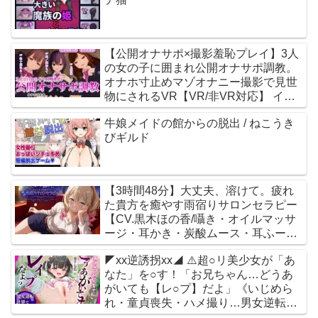
【公開オナサポ×撮影羞恥プレイ】3人
の女の子に囲まれ公開オナサポ調教。
オナホ寸止めマゾオナニー撮影で見世
物にされるVR【VR/非VR対応】 イン
デンピア
牛娘メイドの館からの脱出 / ねこうき
びギルド
【3時間48分】大丈夫、溶けて。疲れ
た貴方を癒やす雨宿りサロンセラピー
【CV.黒木ほの香/囁き・オイルマッサ
ージ・耳かき・炭酸ムース・耳ふー・
両耳癒やし】
◤xx逆誘拐xx◢ ⚠️超○リ美少女が「あ
Noahs_Lifecare_Program / 黒木ほの香
なた」を○す！「お兄ちゃん…どうあ
がいても【レ○プ】だよ」《いじめら
れ・童貞喪失・ハメ撮り…男女逆転世
界で性犯罪被害者に》 ありすほすぴた