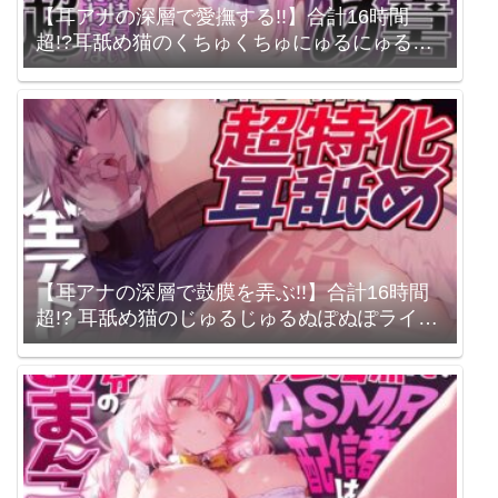
【耳アナの深層で愛撫する!!】合計16時間
超!?耳舐め猫のくちゅくちゅにゅるにゅるラ
イフが止マラんッ!【KU100/全アドリブ】 来
世猫と未来の大富豪 / 梵雪音
【耳アナの深層で鼓膜を弄ぶ!!】合計16時間
超!? 耳舐め猫のじゅるじゅるぬぽぬぽライフ
が止ラマんッ!【KU100/全アドリブ】 来世猫
と未来の大富豪 / 梵雪音