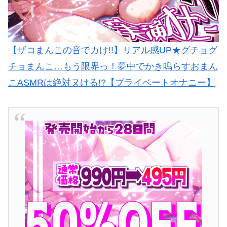
【ザコまんこの音でカけ!!】リアル感UP★グチョグ
チョまんこ…もう限界っ！夢中でかき鳴らすおまん
こASMRは絶対ヌける!?【プライベートオナニー】