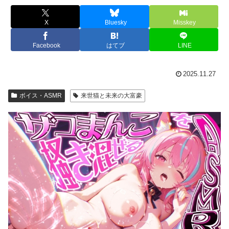
X
Bluesky
Misskey
Facebook
はてブ
LINE
2025.11.27
ボイス・ASMR
来世猫と未来の大富豪