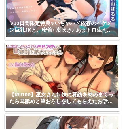
✨10日間限定特典✨いちゃハメ依存のイケメ
ン巨乳JKと、密着♪ 潮吹き♪ あまトロ生えっ
ち♪ 「だって…初めてのお泊まりデートだ
ぞ」【甘オホ】 劇團近未来 / 秋山はるる
【KU100】巫女さん姉妹に賽銭を納めまくっ
たら耳舐めと筆おろしをしてもらえたお話♪ /
ダチュラスクリプト / 陽向葵ゅか かの仔