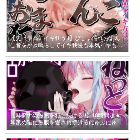
【史上最高にイキ狂う!!】びしょ濡れおまん
こ音をかき鳴らしてイキ我慢も本気イキも全
部ヤる!!お下品おまんこASMR!!【プライベー
トオナニー】 来世猫と未来の大富豪 / 梵雪音
【耳アナの深層を犯し続ける!!】18時間超★
耳舐め猫に鼓膜を愛され続けるにゅぷにゅぷ
ヘコヘコライフが止マラんッ!!【KU100】 来
世猫と未来の大富豪 / 梵雪音