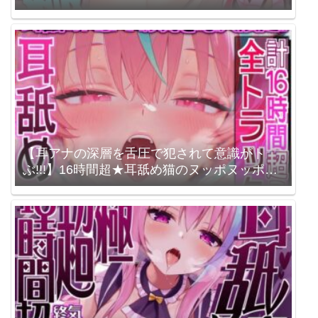
ライフが止マラんッ!【KU100】 来世猫と未
来の大富豪 / 梵雪音
【耳アナの深層を舌圧で犯されて意識がト
ぶ!!!】16時間超★耳舐め猫のヌッポヌッポあ
まあまライフが止マラんッ！【KU100】 来世
猫と未来の大富豪 / 梵雪音