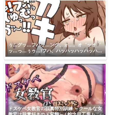
向葵ゅか
ぅ…グッ…フハッ…ング、ォ…、オ゛ッオ゛
ッ…っ…ぅゥ…!フハ、ハッハッハッハッハッ
ハッ…ぁっぁっぁっ…、んじゅっ、む゛っ、
む゛っ、むぅ゛ぅ゛ぅ゛〜!!!ガキ♪ / ❤️おほお
ほ庵❤️ / 亜久城皐月
ドスケベ女教官の脱糞特別訓練 ～クールな女
教官は脱糞好きのド変態～ / 蛇之目工房 / 御