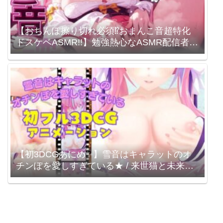
【おちんぽ擦り切れ必須⁉おまんこ音超特化
ドスケベASMR!!】勉強熱心なASMR配信者は
自分のおまんこ音も研究する。【プライベー
トオナニー】 来世猫と未来の大富豪 / 梵雪音
【初3DCGあにめ✨】雪音はキャラットのオ
チンぽを愛しすぎている★ / 来世猫と未来の
大富豪