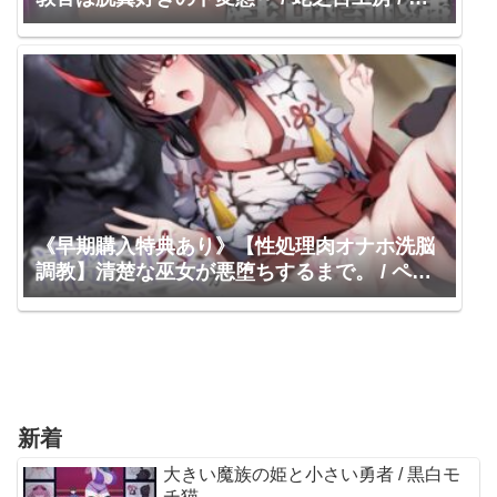
子柴泉
《早期購入特典あり》【性処理肉オナホ洗脳
調教】清楚な巫女が悪堕ちするまで。 / ペン
デュラムボイス / 御子柴泉
新着
大きい魔族の姫と小さい勇者 / 黒白モ
チ猫