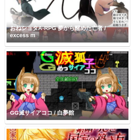
おねショタA-RPG 夢から醒めた亡者 /
excess m
GG滅サイアココ / 白夢館