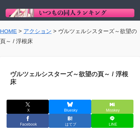
HOME
>
アクション
>
ヴルツェルシスターズ～欲望の
頁～ / 浮根床
ヴルツェルシスターズ～欲望の頁～ / 浮根
床
X
Bluesky
Misskey
Facebook
はてブ
LINE