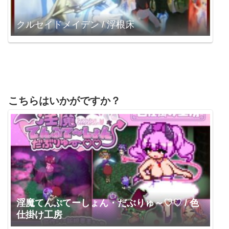
クルセイドメイデン / 浮根床
こちらはいかがですか？
淫魔てんぷてーしょん・だぶりゅ～♡♡ / 色
仕掛け工房