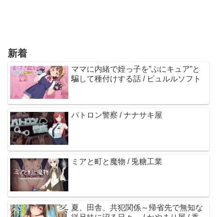
新着
ママに内緒で姪っ子を”ぷにキュア”と
騙して種付けする話 / ビュルルソフト
パトロン警察 / ナナサキ屋
ミアと町と魔物 / 兎糖工業
夏、田舎、共犯関係～帰省先で無知な