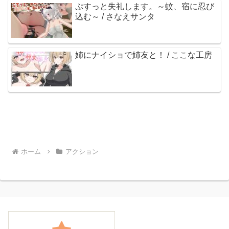
ぷすっと失礼します。～蚊、宿に忍び
込む～ / さなえサンタ
姉にナイショで姉友と！ / ここな工房
ホーム
アクション