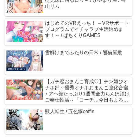
従兄妹に沼る日々～ / かやまり屋 / 香
山リム
はじめてのVRえっち！ ～VRサポート
プログラムでイチャラブ生活始めま
す！～ / ぱちくりGAMES
雪解けまでふたりの日常 / 熊猫屋敷
【ガチ恋おまんこ育成♡】チン媚びオ
ナホ部～優秀オナホおまんこ強化合宿
♪ アヘ顔たっぷり1週間全力ちんぽ漬け
ご奉仕性活～「コーチ…今日もよろし
くお願いします…♡」 / 裏垢スタジオ /
獣人転生 / 五色塚coffin
涼花みなせ