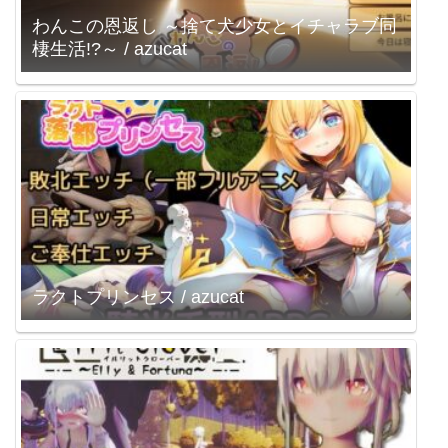
わんこの恩返し ～捨て犬少女とイチャラブ同
棲生活!?～ / azucat
ラクトプリンセス / azucat