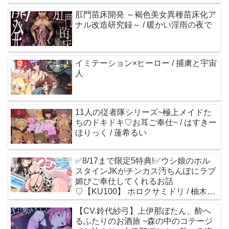
肛門苗床開発 ～褐色美女異種苗床化ア
ナル改造研究録～ / 暖かい淫雨の夜で
イミテーション×ヒーロー / 捕虜と宇宙
人
11人の従者隊シリーズ~極上メイドた
ちのドキドキ♡お耳ご奉仕~ / はすきー
ほりっく / 蓮希るい
✅8/17まで限定5特典!✅ウシ娘のホル
スタインJKがチンカス汚ちんぽにラブ
媚びご奉仕してくれるお話
♡【KU100】 ホロクサミドリ / 柚木つ
ばめ
【CV.鈴代紗弓】上伊那ぼたん、酔へ
るふたりのお酒旅 ~森の中のコテージ