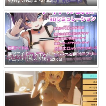
奥様はNTR志望 / azucat
催眠アイドル 女子大生ライバーと催眠アプリ
でエッチしちゃう話 / azucat