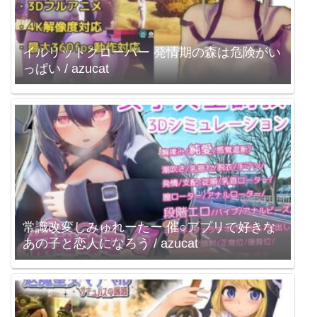
イルリットクローバー 発情期の森は危険がい
っぱい / azucat
常識改変しみゅれーたー 催○アプリで好きな
あの子と恋人になろう / azucat