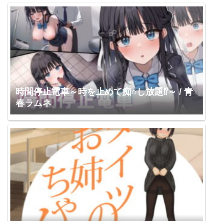
時間停止電車～時を止めて痴○し放題⁉～ / 青
春ラムネ