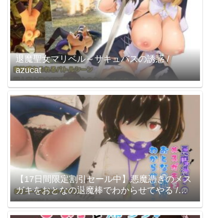
退魔聖女マリベル～サキュバスの誘惑 /
azucat
【17日間限定割引セール中】悪魔憑きのメス
ガキをおとなの退魔棒でわからせてやる /
azucat