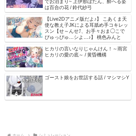
でお泊まり~ 上伊那ぼたん、酔へる姿
は百合の花 / 鈴代紗弓
【Live2Dアニメ版だよ♪】 こあくま天
使な教え子JKによる耳舐め手コキレッ
スン【せ～んせ⤴、お手々おま◯こで
ぴゅっぴゅ…シよ…♪】 桃色みんと
ヒカリの言いなりじゃんけん！～雨宮
ヒカリの愛の底～ / 黄昏機構
ゴースト娘をお世話する話 / マシマシY
ホーム
シミュレーション