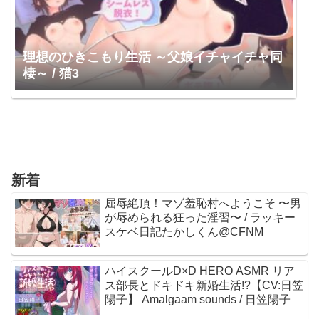
理想のひきこもり生活 ～父娘イチャイチャ同
棲～ / 猫3
新着
屈辱絶頂！マゾ羞恥村へようこそ 〜男
が辱められる狂った淫習〜 / ラッキー
スケベ日記たかしくん@CFNM
ハイスクールD×D HERO ASMR リア
ス部長とドキドキ新婚生活!?【CV:日笠
陽子】 Amalgaam sounds / 日笠陽子