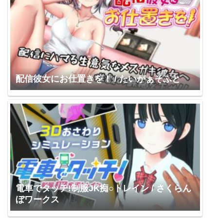
配信彼女にお仕置きを！ / たいがぁそふと
電車でタッチ!制服JK痴○トレイン / さくらん
ぼワークス