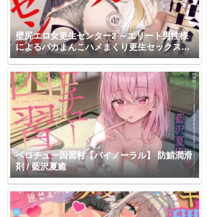
壁尻エロ女更生センター2 ～エリート男性様
によるバカまんこハメまくり更生セックス施
設～ / UZMR / 浅木式 琴音有波
ベロチュー因習村【バイノーラル】 防鯖潤滑
剤 / 藍沢夏癒