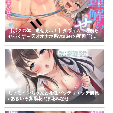
【ボクの体、返せぇ…！】ダヴィガキ理解ら
せっくす～天才オナホ系Vtuberの受難♡(催○
オナホ化・犬化・ママ化)～《性処理ワンちゃ
んLive2D動画同梱》 ロマンスすとーりー / 雲
八はち
ちょろインちゃんと相性バッチリエッチ勝負
/ あきいろ紫陽花 / 涼花みなせ