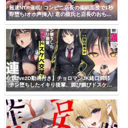
超速NTR催眠! コンビニ店長の催眠面接で1秒
即堕ち!オホ声挿入! 君の彼氏と店長のおちん
ぽどっちが良いかハメられ感想レポート! /
Cream-Pai / 逢坂成美 御子柴泉 秋野かえで
山田じぇみ子 MOMOKA。
【Live2D動画付き】チョロマンJK緒口満耶
チン堕ちしたイキり後輩、媚び媚びドスケベ
交尾で連続オホ声絶頂 / フォレスト・キャラ
バン / 陽向葵ゅか