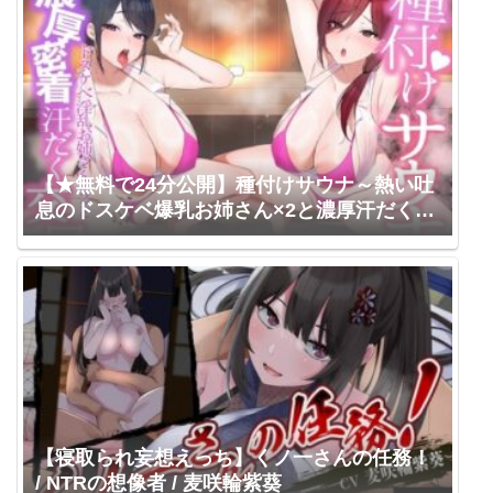
【★無料で24分公開】種付けサウナ～熱い吐
息のドスケベ爆乳お姉さん×2と濃厚汗だく密
着交尾～ / アルカンジオル / 分倍河原シホ 涼
貴涼
【寝取られ妄想えっち】くノ一さんの任務！
/ NTRの想像者 / 麦咲輪紫葵