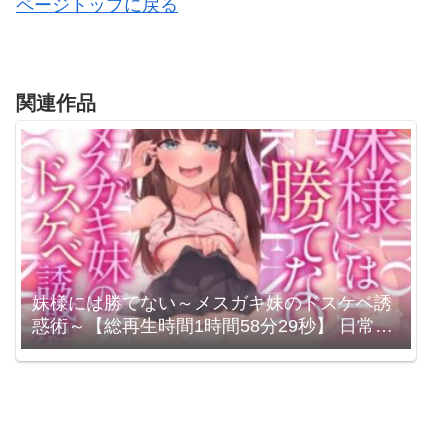
ページトップに戻る
関連作品
妹様には勝てない～メスガキ妹のドスケベ誘
惑術～【総再生時間1時間58分29秒】 日常の
ヤンデレ / 陽向葵ゅか