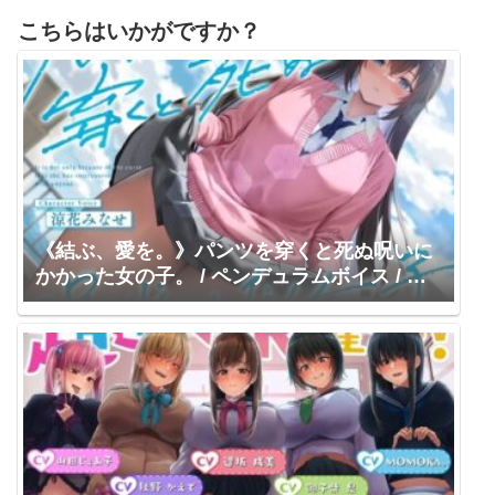
こちらはいかがですか？
《結ぶ、愛を。》パンツを穿くと死ぬ呪いに
かかった女の子。 / ペンデュラムボイス / 涼
花みなせ 秋山はるる 浅木式 雲八はち 小花衣
こっこ 御子柴泉 みもりあいの