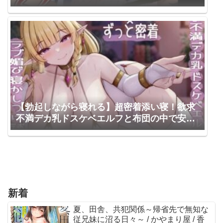
【勃起しながら寝れる】超密着添い寝！欲求
不満デカ乳ドスケベエルフと布団の中で安眠
孕ませ寝かしつけおまんこえっち / のの庵 /
柚木つばめ
新着
夏、田舎、共犯関係～帰省先で無知な
従兄妹に沼る日々～ / かやまり屋 / 香