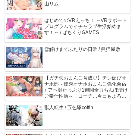
山リム
はじめてのVRえっち！ ～VRサポート
プログラムでイチャラブ生活始めま
す！～ / ぱちくりGAMES
雪解けまでふたりの日常 / 熊猫屋敷
【ガチ恋おまんこ育成♡】チン媚びオ
ナホ部～優秀オナホおまんこ強化合宿
♪ アヘ顔たっぷり1週間全力ちんぽ漬け
ご奉仕性活～「コーチ…今日もよろし
くお願いします…♡」 / 裏垢スタジオ /
獣人転生 / 五色塚coffin
涼花みなせ