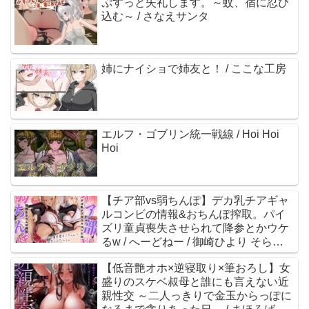
ぷすっと失礼します。～蚊、宿に忍び
込む～ / さなえサンタ
姉にナイショで姉友と！ / ここな工房
エルフ・ゴブリン統一戦線 / Hoi Hoi
Hoi
【チア部vs弱ちんぽ】デカ乳チアギャ
ルコンビの情報&おちんぽ搾取。パイ
ズリ童貞喪失させられて降参とかウケ
るw / へーどねー / 御崎ひより そらま
め。
【低音艶オホ×逆寝取り×筆おろし】女
盛りのスケベ叔母と誰にも言えない近
親性交 ～二人っきりで金玉からっぽに