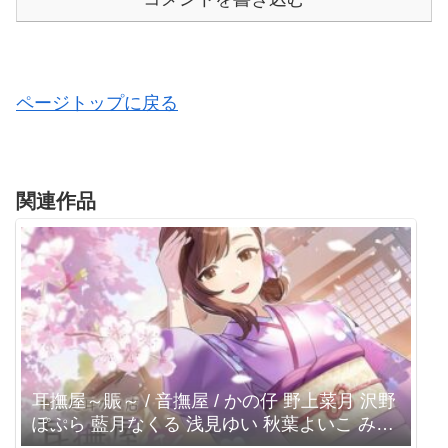
ページトップに戻る
関連作品
耳撫屋～賑～ / 音撫屋 / かの仔 野上菜月 沢野
ぽぷら 藍月なくる 浅見ゆい 秋葉よいこ みも
りあいの