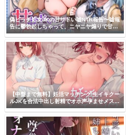
偽ビッチ処女JKの甘サドい嘘NTR報告〜嘘報
告に鬱勃起しちゃって、ニヤニヤ煽りで甘責
めされちゃう俺〜【純愛マゾいじめ】《!3大
早期購入特典!》 スタジオりふれぼ / 陽向葵ゅ
か
【中盤まで無料】妊活マッチング 生イキクー
ルJKを合法中出し射精でオホ声孕ませメス堕
ち♪【低音オホ声/バイノーラル】 Arche-
Type / 逢坂成美