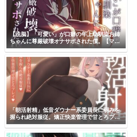
【洗脳】「可愛い」が口癖の年上幼馴染お姉
ちゃんに尊厳破壊オナサポされた僕。【マゾ
向け】 逆説パラドクス / 杏仁らいち
「朝活射精」低音ダウナー系委員長に弱みを
握られ絶対服従。矯正快楽管理で甘とろプレ
イ～ろのみやひなぎくのばあい～ / ひなぎく
亭 / 狼ノ宮ヒナギク