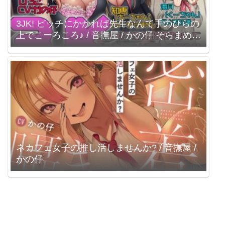
3JK! ビッチにかかれば先生なんて手のひらの
上でこーろころ♪ / 音撫屋 / かの仔 そらまめ。
天知遥
ネカフェ女子の推し活しませんか? / 音撫屋 /
かの仔