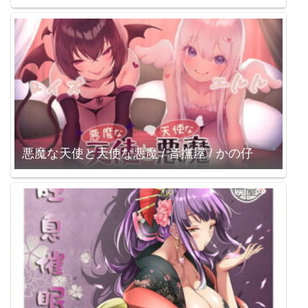
悪魔な天使と天使な悪魔 / 音撫屋 / かの仔