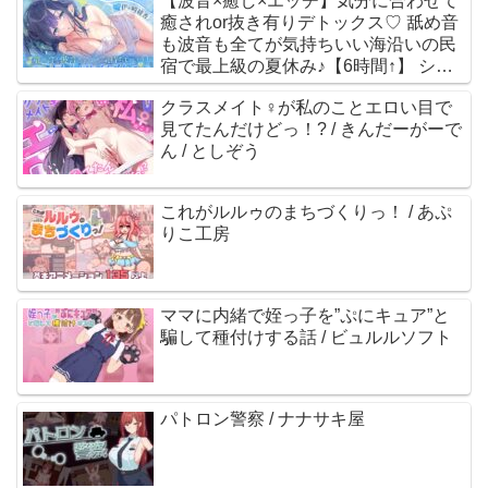
【波音×癒し×エッチ】気分に合わせて
る / 奏手七色
癒されor抜き有りデトックス♡ 舐め音
も波音も全てが気持ちいい海沿いの民
宿で最上級の夏休み♪【6時間↑】 シロ
クマの嫁 / 伊ヶ崎綾香
クラスメイト♀が私のことエロい目で
見てたんだけどっ！? / きんだーがーで
ん / としぞう
これがルルゥのまちづくりっ！ / あぷ
りこ工房
ママに内緒で姪っ子を”ぷにキュア”と
騙して種付けする話 / ビュルルソフト
パトロン警察 / ナナサキ屋