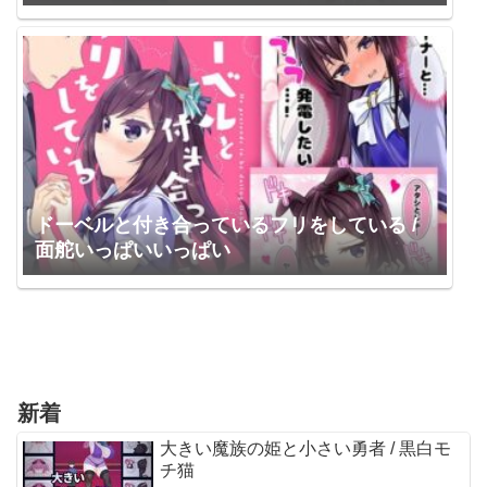
ーリーサウンド】 テグラユウキ / 柚木つばめ
ドーベルと付き合っているフリをしている /
面舵いっぱいいっぱい
新着
大きい魔族の姫と小さい勇者 / 黒白モ
チ猫