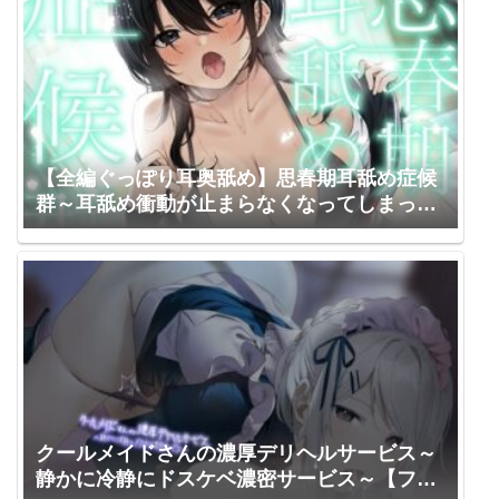
【全編ぐっぽり耳奥舐め】思春期耳舐め症候
群～耳舐め衝動が止まらなくなってしまった
気だるげダウナーと毎日ねっとり耳舐め性交
～【KU100】 J〇ほんぽ / 涼花みなせ
クールメイドさんの濃厚デリヘルサービス～
静かに冷静にドスケベ濃密サービス～【フォ