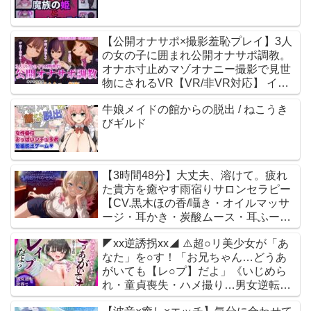
【公開オナサポ×撮影羞恥プレイ】3人
の女の子に囲まれ公開オナサポ調教。
オナホ寸止めマゾオナニー撮影で見世
物にされるVR【VR/非VR対応】 イン
デンピア
牛娘メイドの館からの脱出 / ねこうき
びギルド
【3時間48分】大丈夫、溶けて。疲れ
た貴方を癒やす雨宿りサロンセラピー
【CV.黒木ほの香/囁き・オイルマッサ
ージ・耳かき・炭酸ムース・耳ふー・
両耳癒やし】
◤xx逆誘拐xx◢ ⚠️超○リ美少女が「あ
Noahs_Lifecare_Program / 黒木ほの香
なた」を○す！「お兄ちゃん…どうあ
がいても【レ○プ】だよ」《いじめら
れ・童貞喪失・ハメ撮り…男女逆転世
界で性犯罪被害者に》 ありすほすぴた