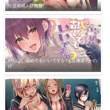
吐息催眠 / 音撫屋
いっぱい舐めてもいいですか? / 音撫屋 / かの
仔