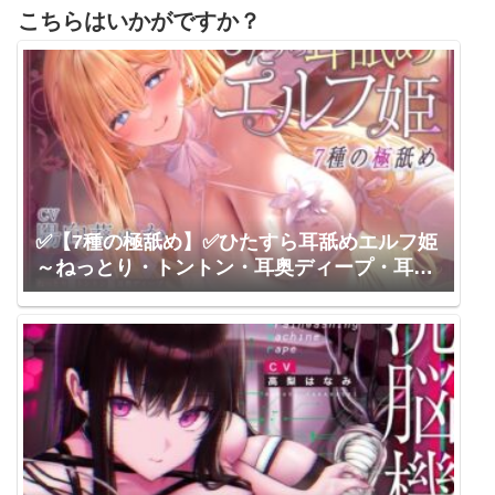
こちらはいかがですか？
✅【7種の極舐め】✅ひたすら耳舐めエルフ姫
～ねっとり・トントン・耳奥ディープ・耳フ
ェラ・ウィスパー・高速・両耳同時・最後は
生ハメ♪～《!3大早期購入特典付!》 スタジオ
りふれぼ / 陽向葵ゅか