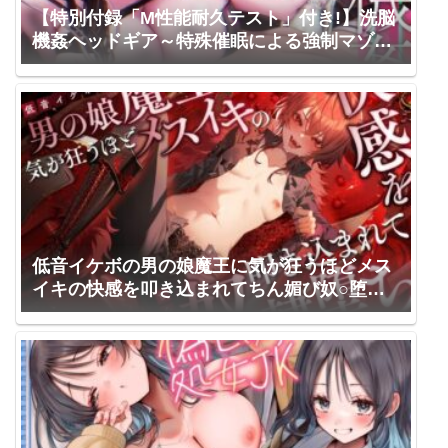
【特別付録「M性能耐久テスト」付き!】洗脳
機姦ヘッドギア～特殊催眠による強制マゾ化
とその結末～【オーダーメイド催眠】 空心菜
館 / 高梨はなみ
低音イケボの男の娘魔王に気が狂うほどメス
イキの快感を叩き込まれてちん媚び奴○堕ち /
ホワイト×ラバーズ / 大山チロル