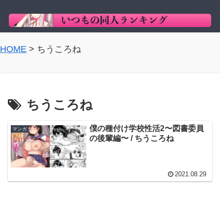
HOME
>
ちうころね
ちうころね
僕の種付け学校性活2〜図書委員
マンガ
の後輩編〜 / ちうころね
2021.08.29