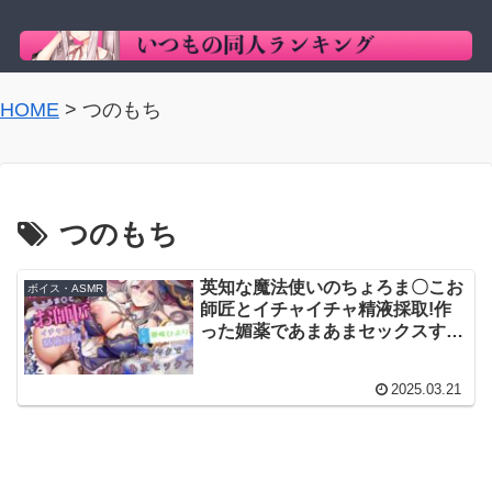
HOME
>
つのもち
つのもち
英知な魔法使いのちょろま〇こお
ボイス・ASMR
師匠とイチャイチャ精液採取!作
った媚薬であまあまセックスする
お話 / つのもち / 御崎ひより
2025.03.21