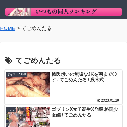
HOME
>
てごめんたる
てごめんたる
彼氏想いの無垢なJKを朝まで〇
ボイス・ASMR
す / てごめんたる / 浅木式
2023.01.19
ゴブリンX女子高生X崩壊 格闘少
マンガ
女編 / てごめんたる