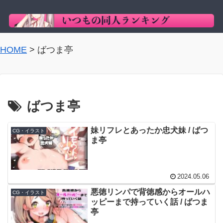
HOME
>
ばつま亭
ばつま亭
妹リフレとあったか忠犬妹 / ばつ
CG・イラスト
ま亭
2024.05.06
悪徳リンパで背徳感からオールハ
CG・イラスト
ッピーまで持っていく話 / ばつま
亭