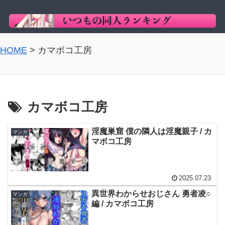
HOME
>
カマボコ工房
カマボコ工房
淫魔巣窟 僕の隣人は淫魔親子 / カ
マンガ
マボコ工房
2025.07.23
異世界わからせおじさん 勇者凌○
マンガ
編 / カマボコ工房